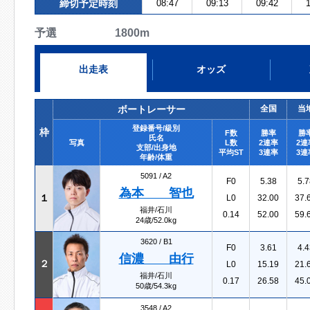
締切予定時刻
08:47
09:13
09:42
1
予選 1800m
出走表
オッズ
ボートレーサー
全国
当
登録番号/級別
枠
F数
勝率
勝
氏名
写真
L数
2連率
2連
支部/出身地
平均ST
3連率
3連
年齢/体重
5091 /
A2
F0
5.38
5.7
為本 智也
１
L0
32.00
37.
福井/石川
0.14
52.00
59.
24歳/52.0kg
3620 /
B1
F0
3.61
4.4
信濃 由行
２
L0
15.19
21.
福井/石川
0.17
26.58
45.
50歳/54.3kg
3548 /
A2