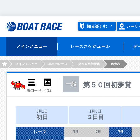
知る楽しむ
レーサ
メインメニュー
レーススケジュール
デ
HOME
メインメニュー
本日のレース
第５０回初夢賞
出走表
第５０回初夢賞
1月2日
1月3日
初日
２日目
レース
1R
2R
3R