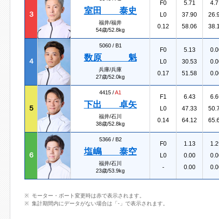
F0
5.71
4.7
室田 泰史
３
L0
37.90
26.
福井/福井
0.12
58.06
38.
54歳/52.8kg
5060 /
B1
F0
5.13
0.0
数原 魁
４
L0
30.53
0.0
兵庫/兵庫
0.17
51.58
0.0
27歳/52.0kg
4415 /
A1
F1
6.43
6.6
下出 卓矢
５
L0
47.33
50.
福井/石川
0.14
64.12
65.
38歳/52.8kg
5366 /
B2
F0
1.13
1.2
塩嶋 泰空
６
L0
0.00
0.0
福井/石川
-
0.00
0.0
23歳/53.9kg
モーター・ボート変更時は赤で表示されます。
集計期間内にデータがない場合は「-」で表示されます。