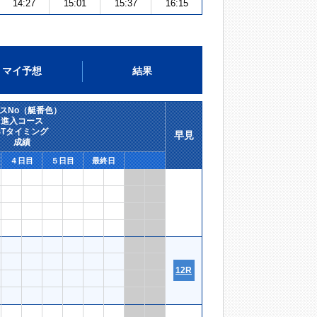
14:27
15:01
15:37
16:15
マイ予想
結果
スNo（艇番色）
進入コース
STタイミング
早見
成績
４日目
５日目
最終日
12R