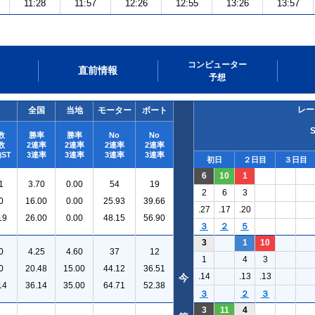
11:28
11:57
12:26
12:55
13:26
13:57
コンピューター
直前情報
予想
レー
全国
当地
モーター
ボート
数
勝率
勝率
No
No
数
2連率
2連率
2連率
2連率
ST
3連率
3連率
3連率
3連率
初日
２日目
３日目
6
10
1
1
3.70
0.00
54
19
2
6
3
0
16.00
0.00
25.93
39.66
.27
.17
.20
19
26.00
0.00
48.15
56.90
３
２
５
3
1
10
0
4.25
4.60
37
12
1
4
3
0
20.48
15.00
44.12
36.51
.14
.13
.13
今
14
36.14
35.00
64.71
52.38
３
２
３
3
11
4