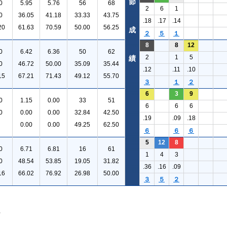
節
0
5.95
5.76
56
68
2
6
1
0
36.05
41.18
33.33
43.75
.18
.17
.14
20
61.63
70.59
50.00
56.25
成
２
５
１
8
8
12
0
6.42
6.36
50
62
2
1
5
績
0
46.72
50.00
35.09
35.44
.12
.11
.10
15
67.21
71.43
49.12
55.70
３
１
２
6
3
9
0
1.15
0.00
33
51
6
6
6
0
0.00
0.00
32.84
42.50
.19
.09
.18
0.00
0.00
49.25
62.50
６
６
６
5
12
8
0
6.71
6.81
16
61
1
4
3
0
48.54
53.85
19.05
31.82
.36
.16
.09
16
66.02
76.92
26.98
50.00
３
５
２
。