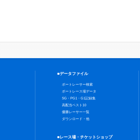
■データファイル
ボートレーサー検索
ボートレース場データ
SG・PG1・G1記録集
高配当ベスト10
優勝レーサー一覧
ダウンロード・他
■レース場・チケットショップ