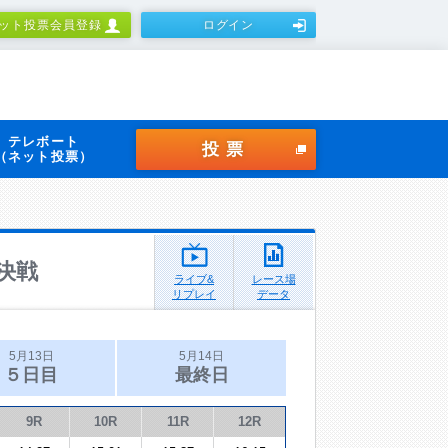
ット投票会員登録
ログイン
テレボート
投票
（ネット投票）
決戦
ライブ&
レース場
リプレイ
データ
5月13日
5月14日
５日目
最終日
9R
10R
11R
12R