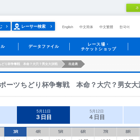
ネ
む
レーサー検索
English
中文简体
中文繁體
한국어
レース場・
ール
データファイル
チケットショップ
ちどり杯争奪戦 本命？大穴？男女大決戦
出走表
ポーツちどり杯争奪戦 本命？大穴？男女大
5月11日
5月12日
３日目
４日目
3R
4R
5R
6R
7R
8R