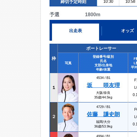
締切予定時刻
10:30
10:58
予選 1800m
出走表
オッズ
ボートレーサー
登録番号/級別
枠
F
氏名
写真
L
支部/出身地
平均
年齢/体重
4534 /
B1
F
坂 咲友理
１
L
大阪/奈良
0.
35歳/44.5kg
4729 /
B1
F
佐藤 謙史朗
２
L
福岡/大分
0.
36歳/53.9kg
4994 /
B1