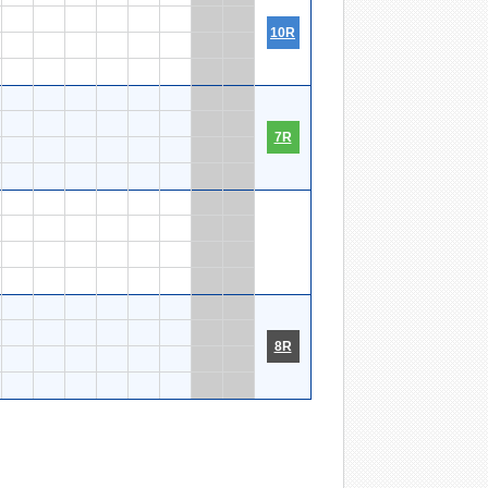
10R
7R
8R