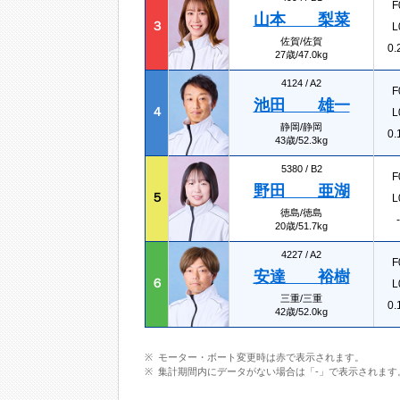
F
山本 梨菜
３
L
佐賀/佐賀
0.
27歳/47.0kg
4124 /
A2
F
池田 雄一
４
L
静岡/静岡
0.
43歳/52.3kg
5380 /
B2
F
野田 亜湖
５
L
徳島/徳島
-
20歳/51.7kg
4227 /
A2
F
安達 裕樹
６
L
三重/三重
0.
42歳/52.0kg
モーター・ボート変更時は赤で表示されます。
集計期間内にデータがない場合は「-」で表示されます