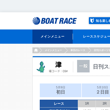
知る楽し
メインメニュー
レーススケジュ
HOME
メインメニュー
本日のレース
日刊スポーツ
日刊ス
5月9日
5月10日
初日
２日目
レース
1R
2R