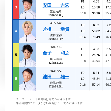
F1
4.05
4.1
安田 吉宏
３
L0
15.58
17.
三重/岐阜
0.18
36.36
35.
33歳/58.4kg
4677 /
A2
F0
6.52
7.2
片橋 幸貴
４
L0
50.82
64.
滋賀/京都
0.14
70.49
76.
30歳/51.5kg
4700 /
B1
F0
4.83
5.5
金子 和之
５
L0
25.76
41.
埼玉/新潟
0.18
43.94
47.
32歳/52.2kg
4124 /
A2
F0
5.84
5.8
池田 雄一
６
L0
45.24
41.
静岡/静岡
0.16
57.14
60.
37歳/53.5kg
モーター・ボート変更時は赤で表示されます。
集計期間内にデータがない場合は「-」で表示されます。