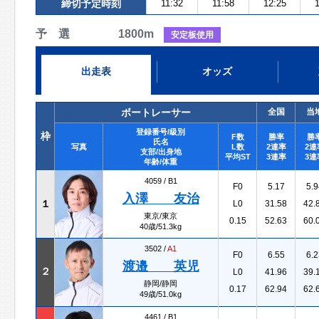
締切予定時刻
11:32
11:58
12:25
1
予 選 1800m
安定板使用
出走表
オッズ
ボートレーサー
全国
当
登録番号/級別
枠
F数
勝率
勝
氏名
写真
L数
2連率
2連
支部/出身地
平均ST
3連率
3連
年齢/体重
4059 /
B1
F0
5.17
5.9
入澤 友治
１
L0
31.58
42.
東京/東京
0.15
52.63
60.
40歳/51.3kg
3502 /
A1
F0
6.55
6.2
渡邉 英児
２
L0
41.96
39.
静岡/静岡
0.17
62.94
62.
49歳/51.0kg
4461 /
B1