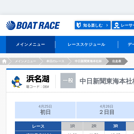
知る楽しむ
レーサ
メインメニュー
レーススケジュール
デ
HOME
メインメニュー
本日のレース
中日新聞東海本社杯
出走表
中日新聞東海本社
4月25日
4月26日
初日
２日目
レース
1R
2R
3R