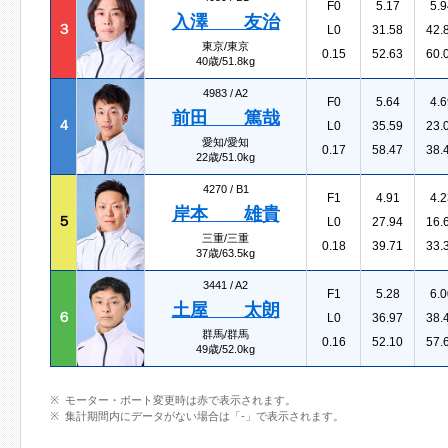
F0
5.17
5.9
入澤 友治
３
L0
31.58
42.
東京/東京
0.15
52.63
60.
40歳/51.8kg
4983 /
A2
F0
5.64
4.6
前田 篤哉
４
L0
35.59
23.
愛知/愛知
0.17
58.47
38.
22歳/51.0kg
4270 /
B1
F1
4.91
4.2
岸本 雄貴
５
L0
27.94
16.
三重/三重
0.18
39.71
33.
37歳/63.5kg
3441 /
A2
F1
5.28
6.0
土屋 太朗
６
L0
36.97
38.
群馬/群馬
0.16
52.10
57.
49歳/52.0kg
モーター・ボート変更時は赤で表示されます。
集計期間内にデータがない場合は「-」で表示されます。