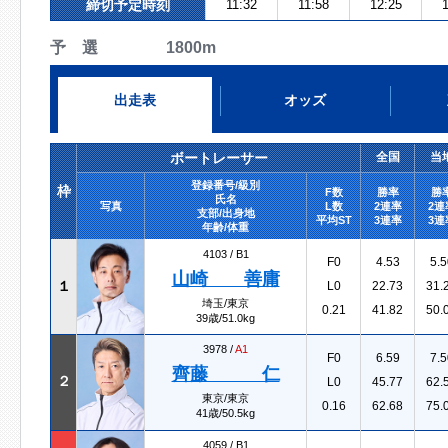
締切予定時刻
11:32
11:58
12:25
1
予 選 1800m
出走表
オッズ
ボートレーサー
全国
当
登録番号/級別
枠
F数
勝率
勝
氏名
写真
L数
2連率
2連
支部/出身地
平均ST
3連率
3連
年齢/体重
4103 /
B1
F0
4.53
5.5
山崎 善庸
１
L0
22.73
31.
埼玉/東京
0.21
41.82
50.
39歳/51.0kg
3978 /
A1
F0
6.59
7.5
齊藤 仁
２
L0
45.77
62.
東京/東京
0.16
62.68
75.
41歳/50.5kg
4059 /
B1