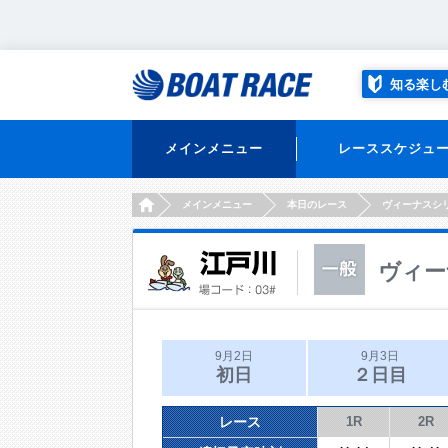
知る楽し
メインメニュー
レーススケジュ
HOME
メインメニュー
本日のレース
ヴィーナスシ
ヴィー
9月2日
9月3日
初日
２日目
レース
1R
2R