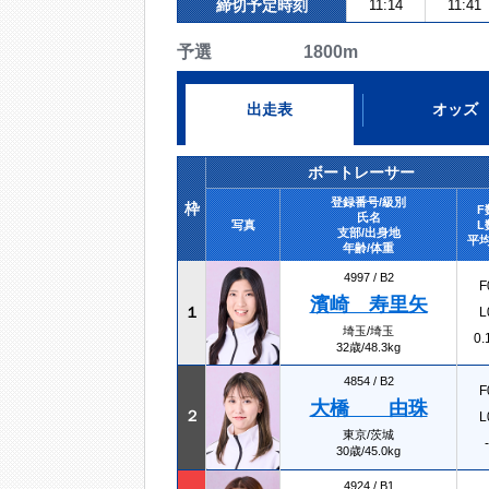
締切予定時刻
11:14
11:41
予選 1800m
出走表
オッズ
ボートレーサー
登録番号/級別
枠
F
氏名
写真
L
支部/出身地
平均
年齢/体重
4997 /
B2
F
濱崎 寿里矢
１
L
埼玉/埼玉
0.
32歳/48.3kg
4854 /
B2
F
大橋 由珠
２
L
東京/茨城
-
30歳/45.0kg
4924 /
B1