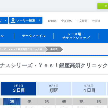
ネ
む
レーサー検索
English
中文简体
中文繁體
한국어
レース場・
ール
データファイル
チケットショップ
リーズ・Ｙｅｓ！銀座高須クリニック杯
出走表
ナスシリーズ・Ｙｅｓ！銀座高須クリニック
9月4日
9月5日
9月6日
３日目
順延
４日目
3R
4R
5R
6R
7R
8R