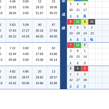
節
0
4.46
0.00
12
23
5
4
6
0
20.65
0.00
28.33
39.06
.30
.21
.17
18
38.04
0.00
51.67
56.25
成
３
４
落
5
11
3
10
1
5.83
5.09
40
67
3
6
5
2
績
0
37.63
27.27
30.16
27.69
.19
.18
.14
.22
15
60.22
54.55
46.03
40.00
４
６
５
転
7
12
7
0
7.22
0.00
22
62
3
6
1
0
52.94
0.00
27.69
43.86
.29
.25
.14
15
65.69
0.00
43.08
56.14
１
２
３
2
8
5
0
4.82
4.86
20
13
1
2
3
0
25.00
28.57
29.82
28.57
.42
.27
.39
18
43.42
50.00
43.86
42.86
２
３
５
。