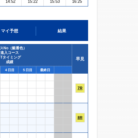
14:52
15:22
15:53
16:25
マイ予想
結果
スNo（艇番色）
進入コース
STタイミング
早見
成績
４日目
５日目
最終日
7R
8R