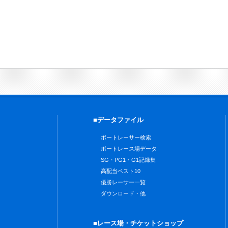
■データファイル
ボートレーサー検索
ボートレース場データ
SG・PG1・G1記録集
高配当ベスト10
優勝レーサー一覧
ダウンロード・他
■レース場・チケットショップ