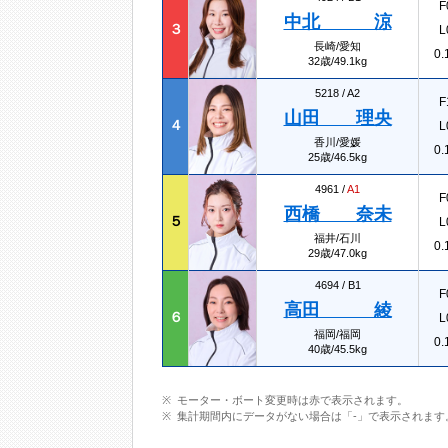
F
中北 涼
３
L
長崎/愛知
0.
32歳/49.1kg
5218 /
A2
F
山田 理央
４
L
香川/愛媛
0.
25歳/46.5kg
4961 /
A1
F
西橋 奈未
５
L
福井/石川
0.
29歳/47.0kg
4694 /
B1
F
高田 綾
６
L
福岡/福岡
0.
40歳/45.5kg
モーター・ボート変更時は赤で表示されます。
集計期間内にデータがない場合は「-」で表示されます