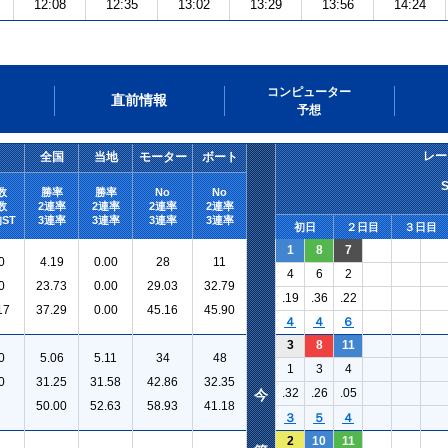
12:08
12:35
13:02
13:29
13:56
14:24
コンピューター
直前情報
予想
レー
全国
当地
モーター
ボート
数
勝率
勝率
No
No
数
2連率
2連率
2連率
2連率
ST
3連率
3連率
3連率
3連率
初日
２日目
３日目
1
8
7
0
4.19
0.00
28
11
4
6
2
0
23.73
0.00
29.03
32.79
.19
.36
.22
17
37.29
0.00
45.16
45.90
４
４
６
3
8
11
0
5.06
5.11
34
48
1
3
4
0
31.25
31.58
42.86
32.35
.32
.26
.05
今
50.00
52.63
58.93
41.18
３
５
４
2
10
11