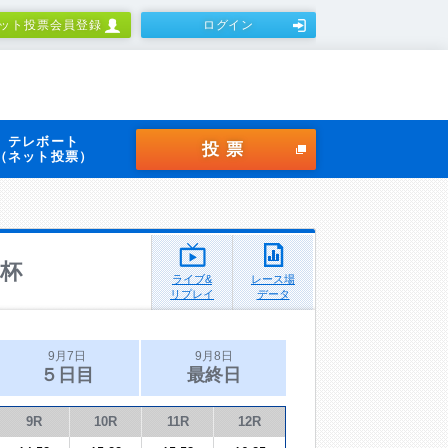
ット投票会員登録
ログイン
テレボート
投票
（ネット投票）
杯
ライブ&
レース場
リプレイ
データ
9月7日
9月8日
５日目
最終日
9R
10R
11R
12R