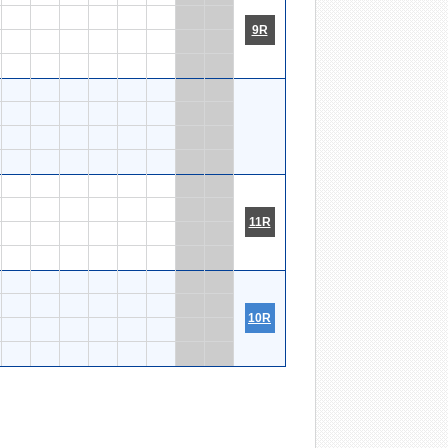
9R
11R
10R