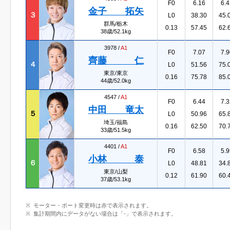
F0
6.16
6.4
金子 拓矢
３
L0
38.30
45.
群馬/栃木
0.13
57.45
62.
38歳/52.1kg
3978 /
A1
F0
7.07
7.9
齊藤 仁
４
L0
51.56
75.
東京/東京
0.16
75.78
85.
44歳/52.0kg
4547 /
A1
F0
6.44
7.3
中田 竜太
５
L0
50.96
65.
埼玉/福島
0.16
62.50
70.
33歳/51.5kg
4401 /
A1
F0
6.58
5.9
小林 泰
６
L0
48.81
34.
東京/山梨
0.12
61.90
60.
37歳/53.1kg
モーター・ボート変更時は赤で表示されます。
集計期間内にデータがない場合は「-」で表示されます。