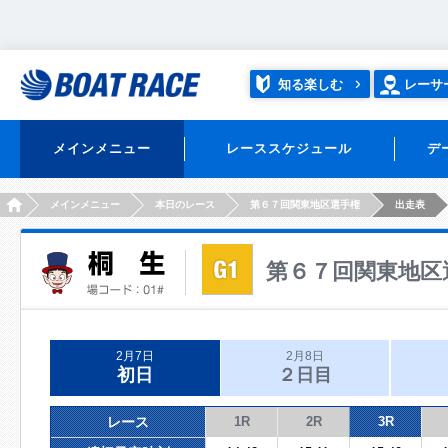
知る楽しむ
レーサ
メインメニュー
レーススケジュール
デ
HOME
メインメニュー
本日のレース
第６７回関東地区選手権
出走表
第６７回関東地区
2月7日
2月8日
初日
２日目
レース
1R
2R
3R