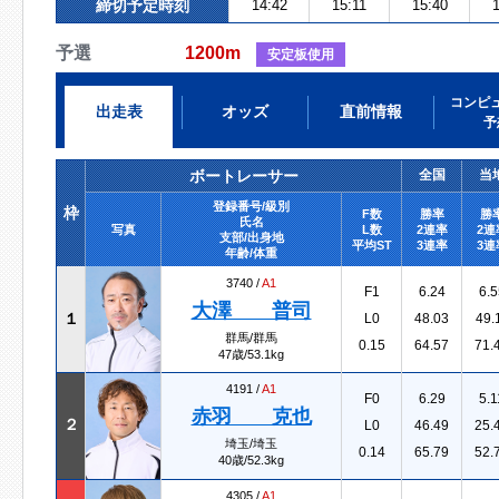
締切予定時刻
14:42
15:11
15:40
予選
1200m
安定板使用
コンピ
出走表
オッズ
直前情報
予
ボートレーサー
全国
当
登録番号/級別
枠
F数
勝率
勝
氏名
写真
L数
2連率
2連
支部/出身地
平均ST
3連率
3連
年齢/体重
3740 /
A1
F1
6.24
6.5
大澤 普司
１
L0
48.03
49.
群馬/群馬
0.15
64.57
71.
47歳/53.1kg
4191 /
A1
F0
6.29
5.1
赤羽 克也
２
L0
46.49
25.
埼玉/埼玉
0.14
65.79
52.
40歳/52.3kg
4305 /
A1