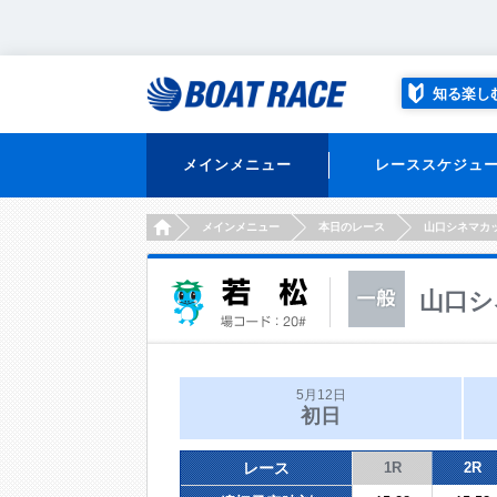
知る楽し
メインメニュー
レーススケジュ
HOME
メインメニュー
本日のレース
山口シネマカ
山口シ
5月12日
初日
レース
1R
2R