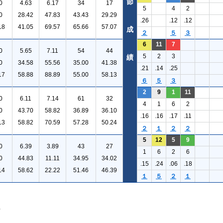
節
0
4.63
6.17
34
17
5
4
2
0
28.42
47.83
43.43
29.29
.26
.12
.12
18
41.05
69.57
65.66
57.07
成
２
５
３
6
11
7
0
5.65
7.11
54
44
5
2
3
績
0
34.58
55.56
35.00
41.38
.21
.14
.25
17
58.88
88.89
55.00
58.13
６
５
３
2
9
1
11
0
6.11
7.14
61
32
4
1
6
2
0
43.70
58.82
36.89
36.10
.16
.16
.17
.11
13
58.82
70.59
57.28
50.24
２
１
２
２
5
12
5
9
0
6.39
3.89
43
27
1
6
2
6
0
44.83
11.11
34.95
34.02
.15
.24
.06
.18
14
58.62
22.22
51.46
46.39
１
５
２
１
。