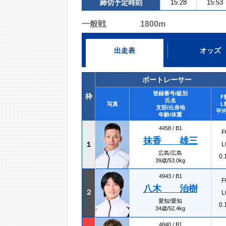
締切予定時刻
15:28
15:53
一般戦 1800m
出走表
オッズ
ボートレーサー
登録番号/級別
枠
F
氏名
写真
L
支部/出身地
平均
年齢/体重
4458 /
B1
F
抹香 雄三
１
L
広島/広島
0.
39歳/53.0kg
4943 /
B1
F
八木 治樹
２
L
愛知/愛知
0.
34歳/52.4kg
4840 /
B1