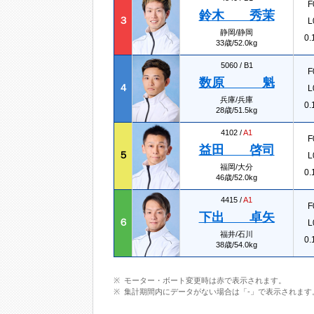
F
鈴木 秀茉
３
L
静岡/静岡
0.
33歳/52.0kg
5060 /
B1
F
数原 魁
４
L
兵庫/兵庫
0.
28歳/51.5kg
4102 /
A1
F
益田 啓司
５
L
福岡/大分
0.
46歳/52.0kg
4415 /
A1
F
下出 卓矢
６
L
福井/石川
0.
38歳/54.0kg
モーター・ボート変更時は赤で表示されます。
集計期間内にデータがない場合は「-」で表示されます