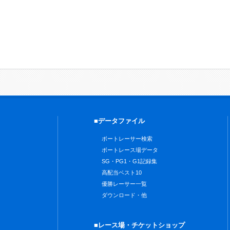
■データファイル
ボートレーサー検索
ボートレース場データ
SG・PG1・G1記録集
高配当ベスト10
優勝レーサー一覧
ダウンロード・他
■レース場・チケットショップ