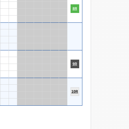
8R
9R
10R