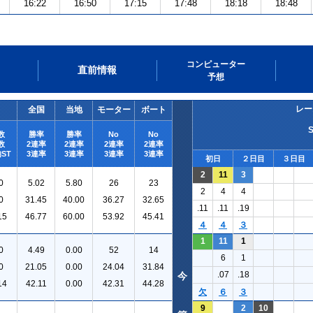
16:22
16:50
17:15
17:48
18:18
18:48
コンピューター
直前情報
予想
レー
全国
当地
モーター
ボート
数
勝率
勝率
No
No
数
2連率
2連率
2連率
2連率
ST
3連率
3連率
3連率
3連率
初日
２日目
３日目
2
11
3
0
5.02
5.80
26
23
2
4
4
0
31.45
40.00
36.27
32.65
.11
.11
.19
15
46.77
60.00
53.92
45.41
４
４
３
1
11
1
0
4.49
0.00
52
14
6
1
0
21.05
0.00
24.04
31.84
.07
.18
今
14
42.11
0.00
42.31
44.28
欠
６
３
9
2
10