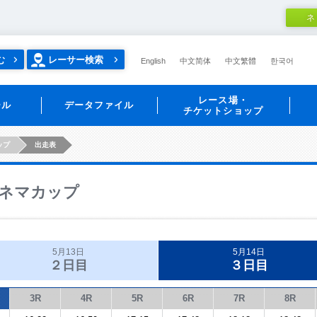
ネ
む
レーサー検索
English
中文简体
中文繁體
한국어
レース場・
ール
データファイル
チケットショップ
ップ
出走表
ネマカップ
5月13日
5月14日
２日目
３日目
3R
4R
5R
6R
7R
8R