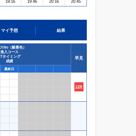
19:16
19:46
20:16
20:45
マイ予想
結果
スNo（艇番色）
進入コース
STタイミング
早見
成績
最終日
12R