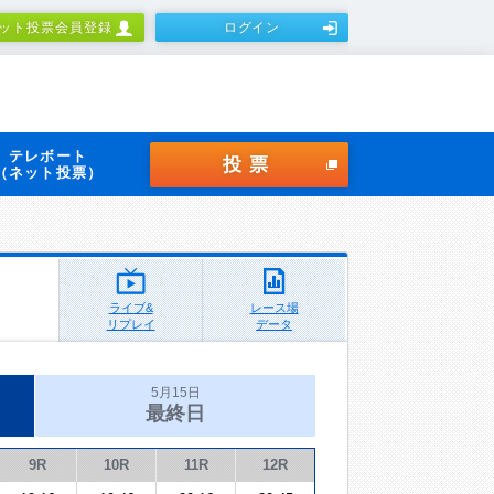
ット投票会員登録
ログイン
テレボート
投票
（ネット投票）
ライブ&
レース場
リプレイ
データ
5月15日
最終日
9R
10R
11R
12R