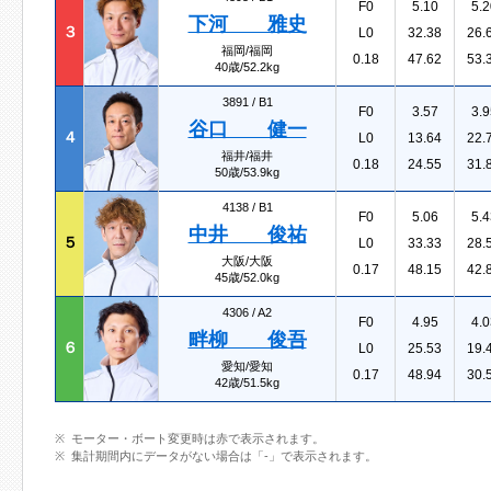
F0
5.10
5.2
下河 雅史
３
L0
32.38
26.
福岡/福岡
0.18
47.62
53.
40歳/52.2kg
3891 /
B1
F0
3.57
3.9
谷口 健一
４
L0
13.64
22.
福井/福井
0.18
24.55
31.
50歳/53.9kg
4138 /
B1
F0
5.06
5.4
中井 俊祐
５
L0
33.33
28.
大阪/大阪
0.17
48.15
42.
45歳/52.0kg
4306 /
A2
F0
4.95
4.0
畔柳 俊吾
６
L0
25.53
19.
愛知/愛知
0.17
48.94
30.
42歳/51.5kg
モーター・ボート変更時は赤で表示されます。
集計期間内にデータがない場合は「-」で表示されます。