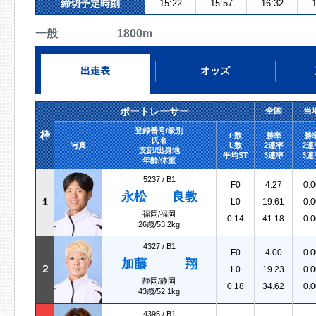
締切予定時刻
15:22
15:57
16:32
1
一般 1800m
出走表
オッズ
ボートレーサー
全国
当
登録番号/級別
枠
F数
勝率
勝
氏名
写真
L数
2連率
2連
支部/出身地
平均ST
3連率
3連
年齢/体重
5237 /
B1
F0
4.27
0.0
永松 良教
１
L0
19.61
0.0
福岡/福岡
0.14
41.18
0.0
26歳/53.2kg
4327 /
B1
F0
4.00
0.0
加藤 翔
２
L0
19.23
0.0
静岡/静岡
0.18
34.62
0.0
43歳/52.1kg
4395 /
B1