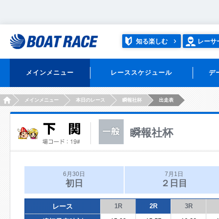
知る楽しむ
レーサ
メインメニュー
レーススケジュール
デ
HOME
メインメニュー
本日のレース
瞬報社杯
出走表
瞬報社杯
6月30日
7月1日
初日
２日目
レース
1R
2R
3R