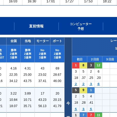
16:03
16:30
17:01
17:27
17:53
18:22
コンピューター
直前情報
予想
レー
全国
当地
モーター
ボート
数
勝率
勝率
No
No
数
2連率
2連率
2連率
2連率
ST
3連率
3連率
3連率
3連率
初日
２日目
３日目
1
8
3
12
0
4.16
4.31
43
69
3
5
2
6
0
22.35
25.00
23.02
28.67
.18
.37
.25
.20
16
34.12
43.75
37.41
46.00
２
２
３
６
5
9
1
0
3.22
3.89
17
20
2
5
4
0
10.84
10.71
43.23
20.15
.18
.28
.41
今
21
18.07
35.71
56.13
41.79
５
３
５
1
7
7
11