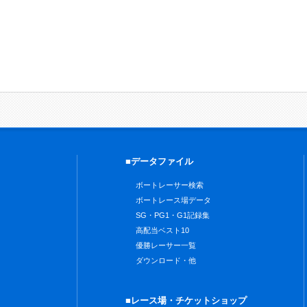
■データファイル
ボートレーサー検索
ボートレース場データ
SG・PG1・G1記録集
高配当ベスト10
優勝レーサー一覧
ダウンロード・他
■レース場・チケットショップ