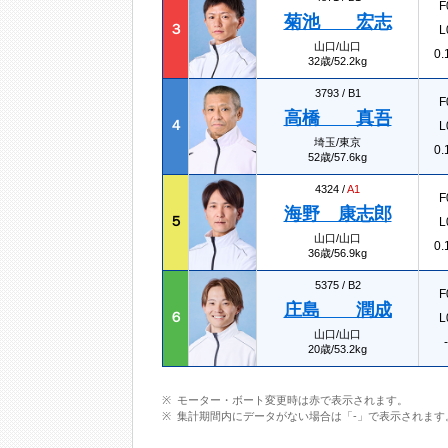
F
菊池 宏志
３
L
山口/山口
0.
32歳/52.2kg
3793 /
B1
F
高橋 真吾
４
L
埼玉/東京
0.
52歳/57.6kg
4324 /
A1
F
海野 康志郎
５
L
山口/山口
0.
36歳/56.9kg
5375 /
B2
F
庄島 潤成
６
L
山口/山口
-
20歳/53.2kg
モーター・ボート変更時は赤で表示されます。
集計期間内にデータがない場合は「-」で表示されます