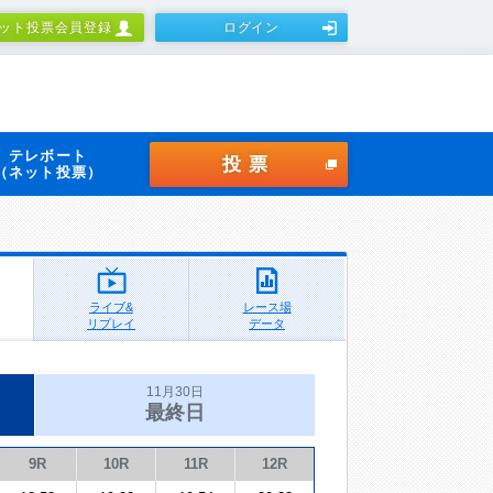
ット投票会員登録
ログイン
テレボート
投票
（ネット投票）
ライブ&
レース場
リプレイ
データ
11月30日
最終日
9R
10R
11R
12R