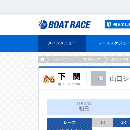
知る楽し
メインメニュー
レーススケジュ
HOME
メインメニュー
本日のレース
山口シネマ杯
山口シ
11月27日
初日
レース
1R
2R