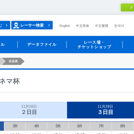
ネ
む
レーサー検索
English
中文简体
中文繁體
한국어
レース場・
ール
データファイル
チケットショップ
出走表
ネマ杯
11月28日
11月29日
２日目
３日目
3R
4R
5R
6R
7R
8R