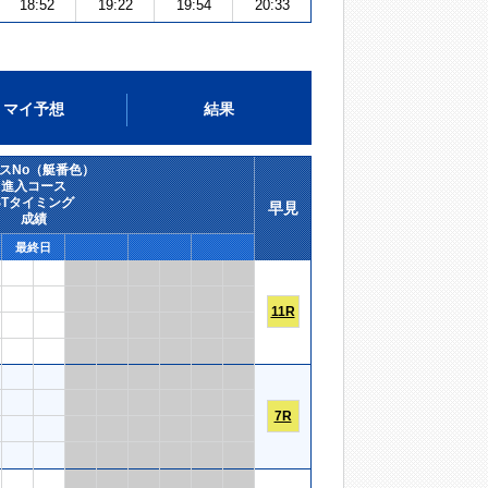
18:52
19:22
19:54
20:33
マイ予想
結果
スNo（艇番色）
進入コース
STタイミング
早見
成績
最終日
11R
7R