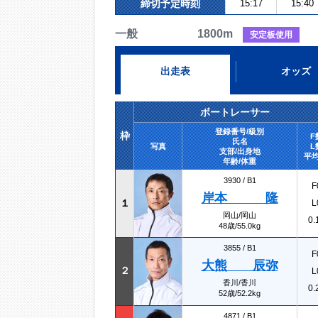
締切予定時刻
15:17
15:40
一般 1800m
安定板使用
出走表
オッズ
ボートレーサー
登録番号/級別
枠
F
氏名
写真
L
支部/出身地
平均
年齢/体重
3930 /
B1
F
岸本 隆
１
L
岡山/岡山
0.
48歳/55.0kg
3855 /
B1
F
大熊 辰弥
２
L
香川/香川
0.
52歳/52.2kg
4871 /
B1