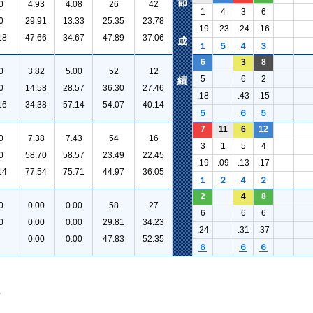
節
0
4.93
4.08
26
42
1
4
3
6
0
29.91
13.33
25.35
23.78
.19
.23
.24
.16
18
47.66
34.67
47.89
37.06
成
１
５
４
３
6
3
8
0
3.82
5.00
52
12
5
6
2
績
0
14.58
28.57
36.30
27.46
.18
.43
.15
16
34.38
57.14
54.07
40.14
５
６
５
7
11
6
12
0
7.38
7.43
54
16
3
1
5
4
0
58.70
58.57
23.49
22.45
.19
.09
.13
.17
14
77.54
75.71
44.97
36.05
１
２
４
２
2
4
8
0
0.00
0.00
58
27
6
6
6
0
0.00
0.00
29.81
34.23
.24
.31
.37
0.00
0.00
47.83
52.35
６
６
６
。