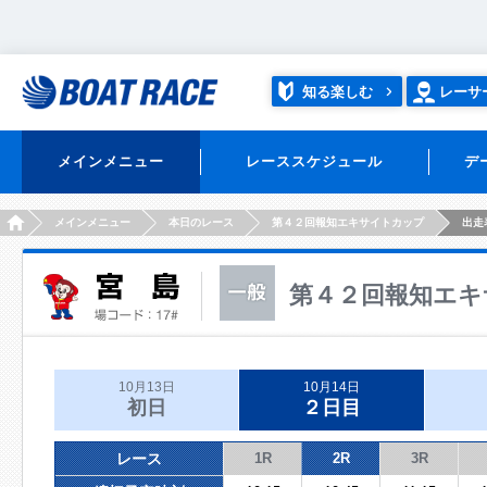
知る楽しむ
レーサ
メインメニュー
レーススケジュール
デ
HOME
メインメニュー
本日のレース
第４２回報知エキサイトカップ
出走
第４２回報知エキ
10月13日
10月14日
初日
２日目
レース
1R
2R
3R