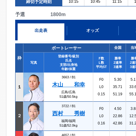
締切予定時刻
10:15
10:45
11:15
予選 1800m
出走表
オッズ
ボートレーサー
全国
当
登録番号/級別
枠
F数
勝率
勝
氏名
写真
L数
2連率
2連
支部/出身地
平均ST
3連率
3連
年齢/体重
3663 /
B1
F0
5.30
5.1
木山 和幸
１
L0
35.71
33.
広島/広島
0.15
51.19
55.
51歳/50.5kg
3722 /
B1
F0
4.50
3.8
西村 秀樹
２
L0
22.86
12.
福岡/福岡
0.16
42.86
31.
51歳/52.0kg
4657 /
B1