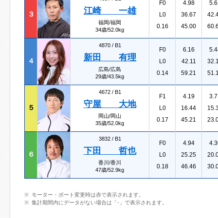
F0
4.98
5.6
江崎 一雄
３
L0
36.67
42.
福岡/福岡
0.16
45.00
60.
34歳/52.0kg
4870 /
B1
F0
6.16
5.4
新田 有理
４
L0
42.11
32.
広島/広島
0.14
59.21
51.
29歳/43.5kg
4672 /
B1
F1
4.19
3.7
守屋 大地
５
L0
16.44
15.
岡山/岡山
0.17
45.21
23.
35歳/52.0kg
3832 /
B1
F0
4.94
4.3
下田 哲也
６
L0
25.25
20.
香川/香川
0.18
46.46
30.
47歳/52.9kg
モーター・ボート変更時は赤で表示されます。
集計期間内にデータがない場合は「-」で表示されます。