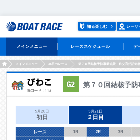
知る楽しむ
レーサ
メインメニュー
レーススケジュール
デ
HOME
メインメニュー
本日のレース
第７０回結核予防事業協賛 秩父宮妃記念
第７０回結核予防
5月20日
5月21日
初日
２日目
レース
1R
2R
3R