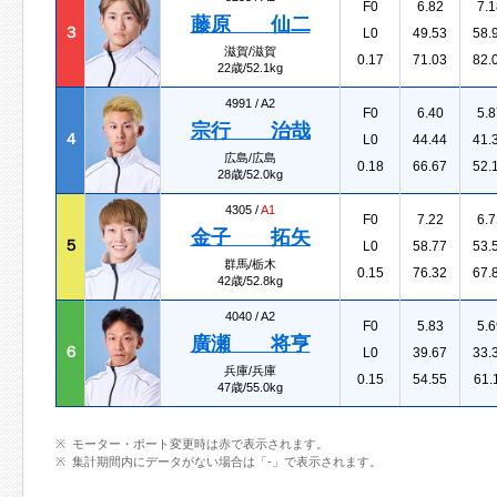
F0
6.82
7.1
藤原 仙二
３
L0
49.53
58.
滋賀/滋賀
0.17
71.03
82.
22歳/52.1kg
4991 /
A2
F0
6.40
5.8
宗行 治哉
４
L0
44.44
41.
広島/広島
0.18
66.67
52.
28歳/52.0kg
4305 /
A1
F0
7.22
6.7
金子 拓矢
５
L0
58.77
53.
群馬/栃木
0.15
76.32
67.
42歳/52.8kg
4040 /
A2
F0
5.83
5.6
廣瀬 将亨
６
L0
39.67
33.
兵庫/兵庫
0.15
54.55
61.
47歳/55.0kg
モーター・ボート変更時は赤で表示されます。
集計期間内にデータがない場合は「-」で表示されます。