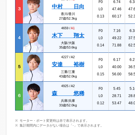
F0
6.74
6.3
中村 日向
３
L0
47.46
47.
香川/香川
0.13
60.17
52.
27歳/52.3kg
4659 /
A1
F0
7.16
6.3
木下 翔太
４
L0
49.22
37.
大阪/大阪
0.14
71.88
62.
35歳/53.6kg
4227 /
A2
F0
6.17
6.2
安達 裕樹
５
L0
40.00
36.
三重/三重
0.15
56.00
58.
43歳/52.0kg
4925 /
A2
F0
5.45
5.1
森 悠稀
６
L0
28.71
28.
兵庫/兵庫
0.12
53.47
48.
33歳/52.0kg
モーター・ボート変更時は赤で表示されます。
集計期間内にデータがない場合は「-」で表示されます。