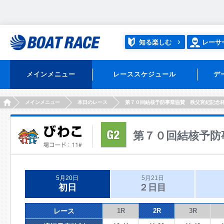
知る楽しむ
レーサ
メインメニュー
レーススケジュール
デ
HOME
メインメニュー
本日のレース
第７０回結核予防事業協賛 秩父宮妃記念
第７０回結核予防
5月20日
5月21日
初日
２日目
レース
1R
2R
3R