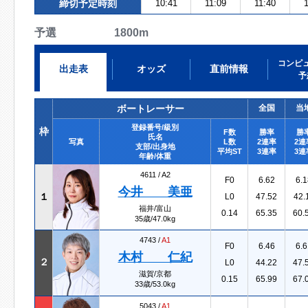
締切予定時刻
10:41
11:09
11:40
1
予選 1800m
コンピ
出走表
オッズ
直前情報
予
ボートレーサー
全国
当
登録番号/級別
枠
F数
勝率
勝
氏名
写真
L数
2連率
2連
支部/出身地
平均ST
3連率
3連
年齢/体重
4611 /
A2
F0
6.62
6.1
今井 美亜
１
L0
47.52
42.
福井/富山
0.14
65.35
60.
35歳/47.0kg
4743 /
A1
F0
6.46
6.6
木村 仁紀
２
L0
44.22
47.
滋賀/京都
0.15
65.99
67.
33歳/53.0kg
5043 /
A1