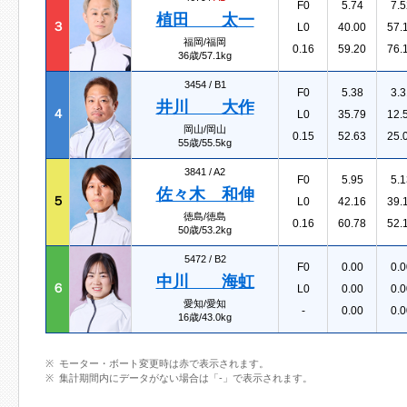
F0
5.74
7.5
植田 太一
３
L0
40.00
57.
福岡/福岡
0.16
59.20
76.
36歳/57.1kg
3454 /
B1
F0
5.38
3.3
井川 大作
４
L0
35.79
12.
岡山/岡山
0.15
52.63
25.
55歳/55.5kg
3841 /
A2
F0
5.95
5.1
佐々木 和伸
５
L0
42.16
39.
徳島/徳島
0.16
60.78
52.
50歳/53.2kg
5472 /
B2
F0
0.00
0.0
中川 海虹
６
L0
0.00
0.0
愛知/愛知
-
0.00
0.0
16歳/43.0kg
モーター・ボート変更時は赤で表示されます。
集計期間内にデータがない場合は「-」で表示されます。