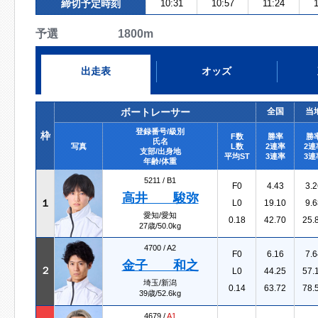
締切予定時刻
10:31
10:57
11:24
予選 1800m
出走表
オッズ
ボートレーサー
全国
当
登録番号/級別
枠
F数
勝率
勝
氏名
写真
L数
2連率
2連
支部/出身地
平均ST
3連率
3連
年齢/体重
5211 /
B1
F0
4.43
3.2
高井 駿弥
１
L0
19.10
9.6
愛知/愛知
0.18
42.70
25.
27歳/50.0kg
4700 /
A2
F0
6.16
7.6
金子 和之
２
L0
44.25
57.
埼玉/新潟
0.14
63.72
78.
39歳/52.6kg
4679 /
A1