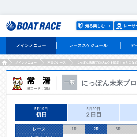
知る楽しむ
レーサ
メインメニュー
レーススケジュール
デ
HOME
メインメニュー
本日のレース
にっぽん未来プロジェクト競走ｉｎとこな
にっぽん未来プロ
5月19日
5月20日
初日
２日目
レース
1R
2R
3R