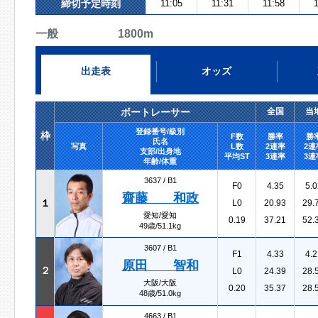
締切予定時刻
11:05
11:31
11:58
1
一般 1800m
出走表
オッズ
ボートレーサー
全国
当
登録番号/級別
枠
F数
勝率
勝
氏名
写真
L数
2連率
2連
支部/出身地
平均ST
3連率
3連
年齢/体重
3637 /
B1
F0
4.35
5.0
齋藤 和政
１
L0
20.93
29.
愛知/愛知
0.19
37.21
52.
49歳/51.1kg
3607 /
B1
F1
4.33
4.2
原田 智和
２
L0
24.39
28.
大阪/大阪
0.20
35.37
28.
48歳/51.0kg
4663 /
B1