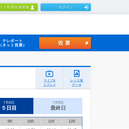
ット投票会員登録
ログイン
テレボート
投票
（ネット投票）
ライブ&
レース場
リプレイ
データ
7月8日
7月9日
５日目
最終日
9R
10R
11R
12R