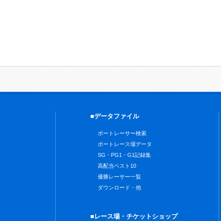
■データファイル
ボートレーサー検索
ボートレース場データ
SG・PG1・G1記録集
高配当ベスト10
優勝レーサー一覧
ダウンロード・他
■レース場・チケットショップ