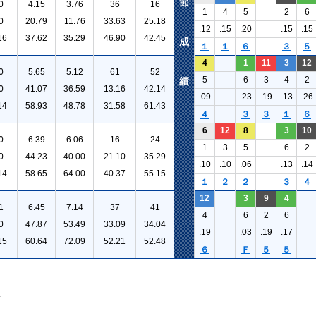
節
0
4.15
3.76
36
16
1
4
5
2
6
0
20.79
11.76
33.63
25.18
.12
.15
.20
.15
.15
16
37.62
35.29
46.90
42.45
成
１
１
６
３
５
4
1
11
3
12
0
5.65
5.12
61
52
5
6
3
4
2
績
0
41.07
36.59
13.16
42.14
.09
.23
.19
.13
.26
14
58.93
48.78
31.58
61.43
４
３
３
１
６
6
12
8
3
10
0
6.39
6.06
16
24
1
3
5
6
2
0
44.23
40.00
21.10
35.29
.10
.10
.06
.13
.14
14
58.65
64.00
40.37
55.15
１
２
２
３
４
12
3
9
4
1
6.45
7.14
37
41
4
6
2
6
0
47.87
53.49
33.09
34.04
.19
.03
.19
.17
15
60.64
72.09
52.21
52.48
６
Ｆ
５
５
。