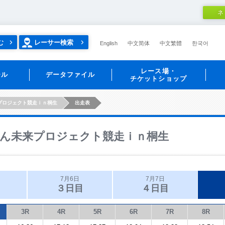
ネ
む
レーサー検索
English
中文简体
中文繁體
한국어
レース場・
ール
データファイル
チケットショップ
プロジェクト競走ｉｎ桐生
出走表
ん未来プロジェクト競走ｉｎ桐生
7月6日
7月7日
３日目
４日目
3R
4R
5R
6R
7R
8R