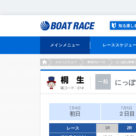
知る楽し
メインメニュー
レーススケジュ
HOME
メインメニュー
本日のレース
にっぽん未来
にっぽ
7月4日
7月5日
初日
２日目
レース
1R
2R