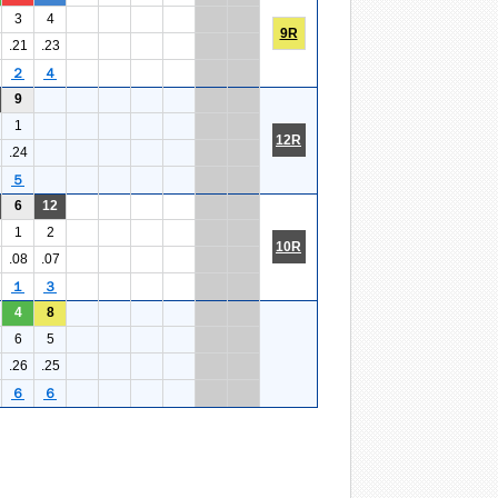
3
4
9R
.21
.23
２
４
9
1
12R
.24
５
6
12
1
2
10R
.08
.07
１
３
4
8
6
5
.26
.25
６
６