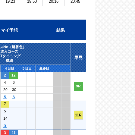
19:23
19:50
20:16
20:45
マイ予想
結果
スNo（艇番色）
進入コース
STタイミング
早見
成績
４日目
５日目
最終日
2
12
4
6
9R
.20
.30
５
６
7
5
11R
.14
３
3
11