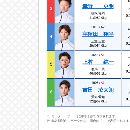
F
幸野 史明
３
L
福岡/福岡
0.
41歳/52.0kg
5010 /
A2
F
宇留田 翔平
４
L
三重/三重
0.
29歳/54.0kg
4645 /
A1
F
上村 純一
５
L
群馬/千葉
0.
46歳/52.1kg
4903 /
A1
F
吉田 凌太朗
６
L
愛知/愛知
0.
32歳/52.0kg
モーター・ボート変更時は赤で表示されます。
集計期間内にデータがない場合は「-」で表示されます