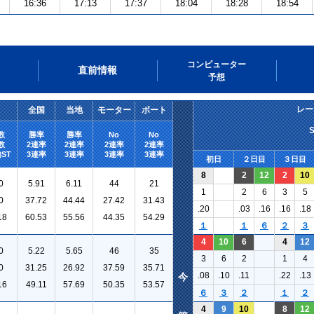
16:36
17:13
17:37
18:04
18:28
18:54
コンピューター
直前情報
予想
レー
全国
当地
モーター
ボート
数
勝率
勝率
No
No
数
2連率
2連率
2連率
2連率
ST
3連率
3連率
3連率
3連率
初日
２日目
３日目
8
2
12
2
10
0
5.91
6.11
44
21
1
2
6
3
5
0
37.72
44.44
27.42
31.43
.20
.03
.16
.16
.18
18
60.53
55.56
44.35
54.29
１
１
６
２
３
4
10
6
4
12
0
5.22
5.65
46
35
3
6
2
1
4
0
31.25
26.92
37.59
35.71
.08
.10
.11
.22
.13
今
16
49.11
57.69
50.35
53.57
６
３
２
１
２
4
9
10
8
12