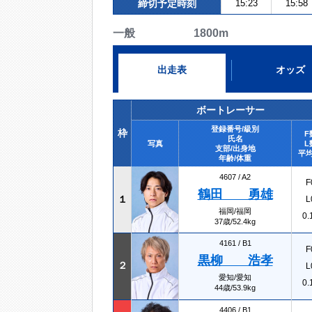
締切予定時刻
15:23
15:58
一般 1800m
出走表
オッズ
ボートレーサー
登録番号/級別
枠
F
氏名
写真
L
支部/出身地
平均
年齢/体重
4607 /
A2
F
鶴田 勇雄
１
L
福岡/福岡
0.
37歳/52.4kg
4161 /
B1
F
黒柳 浩孝
２
L
愛知/愛知
0.
44歳/53.9kg
4406 /
B1