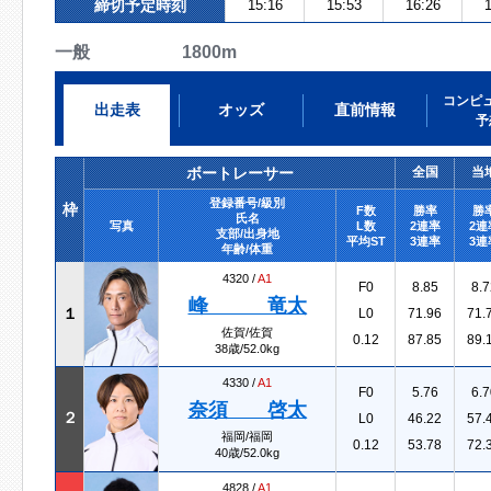
締切予定時刻
15:16
15:53
16:26
1
一般 1800m
コンピ
出走表
オッズ
直前情報
予
ボートレーサー
全国
当
登録番号/級別
枠
F数
勝率
勝
氏名
写真
L数
2連率
2連
支部/出身地
平均ST
3連率
3連
年齢/体重
4320 /
A1
F0
8.85
8.7
峰 竜太
１
L0
71.96
71.
佐賀/佐賀
0.12
87.85
89.
38歳/52.0kg
4330 /
A1
F0
5.76
6.7
奈須 啓太
２
L0
46.22
57.
福岡/福岡
0.12
53.78
72.
40歳/52.0kg
4828 /
A1