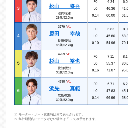
F0
6.24
6.0
松山 将吾
３
L0
46.36
41.
滋賀/京都
0.14
60.00
61.
29歳/52.0kg
3779 /
A1
F0
6.83
8.0
原田 幸哉
４
L0
45.80
68.
長崎/愛知
0.10
54.96
79.
48歳/52.7kg
4269 /
A1
F0
7.11
8.1
杉山 裕也
５
L0
55.37
80.
愛知/愛知
0.16
71.07
95.
38歳/52.8kg
4798 /
A1
F0
6.71
6.2
浜先 真範
６
L0
47.83
45.
広島/広島
0.14
66.96
58.
30歳/52.0kg
モーター・ボート変更時は赤で表示されます。
集計期間内にデータがない場合は「-」で表示されます。