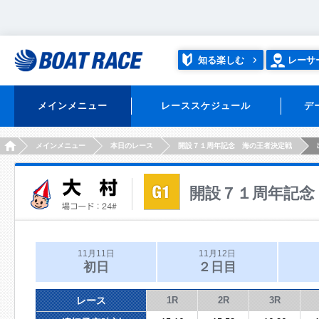
知る楽しむ
レーサ
メインメニュー
レーススケジュール
デ
HOME
メインメニュー
本日のレース
開設７１周年記念 海の王者決定戦
開設７１周年記念
11月11日
11月12日
初日
２日目
レース
1R
2R
3R