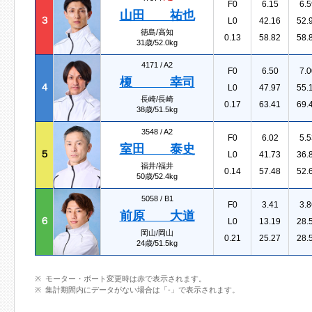
F0
6.15
6.5
山田 祐也
３
L0
42.16
52.
徳島/高知
0.13
58.82
58.
31歳/52.0kg
4171 /
A2
F0
6.50
7.0
榎 幸司
４
L0
47.97
55.
長崎/長崎
0.17
63.41
69.
38歳/51.5kg
3548 /
A2
F0
6.02
5.5
室田 泰史
５
L0
41.73
36.
福井/福井
0.14
57.48
52.
50歳/52.4kg
5058 /
B1
F0
3.41
3.8
前原 大道
６
L0
13.19
28.
岡山/岡山
0.21
25.27
28.
24歳/51.5kg
モーター・ボート変更時は赤で表示されます。
集計期間内にデータがない場合は「-」で表示されます。