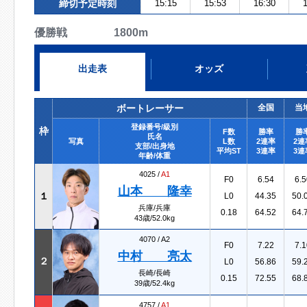
締切予定時刻
15:15
15:53
16:30
1
優勝戦 1800m
出走表
オッズ
ボートレーサー
全国
当
登録番号/級別
枠
F数
勝率
勝
氏名
写真
L数
2連率
2連
支部/出身地
平均ST
3連率
3連
年齢/体重
4025 /
A1
F0
6.54
6.5
山本 隆幸
１
L0
44.35
50.
兵庫/兵庫
0.18
64.52
64.
43歳/52.0kg
4070 /
A2
F0
7.22
7.1
中村 亮太
２
L0
56.86
59.
長崎/長崎
0.15
72.55
68.
39歳/52.4kg
4757 /
A1