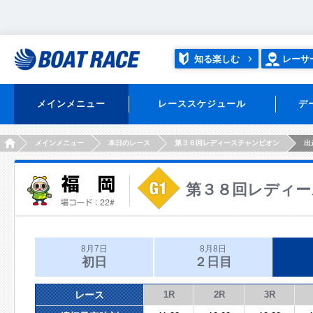
知る楽しむ
レーサ
メインメニュー
レーススケジュール
デ
HOME
メインメニュー
本日のレース
第３８回レディースチャンピオン
出
第３８回レディー
8月7日
8月8日
初日
２日目
レース
1R
2R
3R