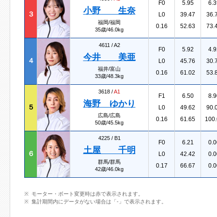
F0
5.95
6.3
小野 生奈
３
L0
39.47
36.
福岡/福岡
0.16
52.63
73.
35歳/46.0kg
4611 /
A2
F0
5.92
4.9
今井 美亜
４
L0
45.76
30.
福井/富山
0.16
61.02
53.
33歳/48.3kg
3618 /
A1
F1
6.50
8.9
海野 ゆかり
５
L0
49.62
90.
広島/広島
0.16
61.65
100.
50歳/45.5kg
4225 /
B1
F0
6.21
0.0
土屋 千明
６
L0
42.42
0.0
群馬/群馬
0.17
66.67
0.0
42歳/46.0kg
モーター・ボート変更時は赤で表示されます。
集計期間内にデータがない場合は「-」で表示されます。