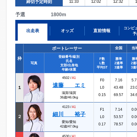
締切予定時刻
11:33
12:02
12:32
1
予選 1800m
コンピ
出走表
オッズ
直前情報
予
ボートレーサー
全国
当
登録番号/級別
枠
F数
勝率
勝
氏名
写真
L数
2連率
2連
支部/出身地
平均ST
3連率
3連
年齢/体重
4502 /
A1
F0
7.16
5.7
遠藤 エミ
１
L0
43.48
23.
滋賀/滋賀
0.15
69.57
34.
36歳/46.0kg
4123 /
A1
F1
7.14
0.0
細川 裕子
２
L0
53.57
0.0
愛知/愛知
0.17
78.57
0.0
42歳/47.0kg
4530 /
A1