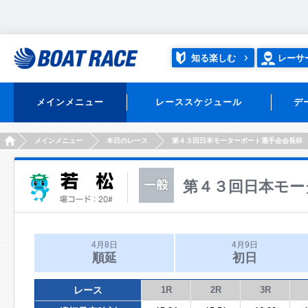
知る楽しむ
レーサ
メインメニュー
レーススケジュール
デ
HOME
メインメニュー
本日のレース
第４３回日本モーターボート選手会会長杯
第４３回日本モー
4月8日
4月9日
順延
初日
レース
1R
2R
3R