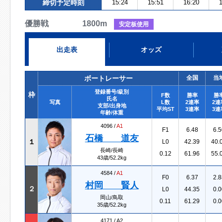
締切予定時刻
15:24
15:51
16:20
1
優勝戦 1800m
安定板使用
出走表
オッズ
ボートレーサー
全国
当
登録番号/級別
枠
F数
勝率
勝
氏名
写真
L数
2連率
2連
支部/出身地
平均ST
3連率
3連
年齢/体重
4096 /
A1
F1
6.48
6.5
石橋 道友
１
L0
42.39
40.
長崎/長崎
0.12
61.96
55.
43歳/52.2kg
4584 /
A1
F0
6.37
2.8
村岡 賢人
２
L0
44.35
0.0
岡山/鳥取
0.11
61.29
0.0
35歳/52.2kg
4171 /
A2