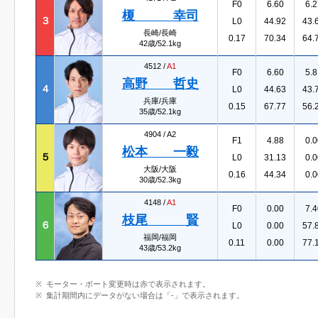
F0
6.60
6.2
榎 幸司
３
L0
44.92
43.
長崎/長崎
0.17
70.34
64.
42歳/52.1kg
4512 /
A1
F0
6.60
5.8
高野 哲史
４
L0
44.63
43.
兵庫/兵庫
0.15
67.77
56.
35歳/52.1kg
4904 /
A2
F1
4.88
0.0
松本 一毅
５
L0
31.13
0.0
大阪/大阪
0.16
44.34
0.0
30歳/52.3kg
4148 /
A1
F0
0.00
7.4
枝尾 賢
６
L0
0.00
57.
福岡/福岡
0.11
0.00
77.
43歳/53.2kg
モーター・ボート変更時は赤で表示されます。
集計期間内にデータがない場合は「-」で表示されます。