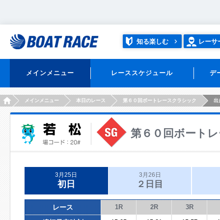
知る楽しむ
レーサ
メインメニュー
レーススケジュール
デ
HOME
メインメニュー
本日のレース
第６０回ボートレースクラシック
出
第６０回ボートレ
3月25日
3月26日
初日
２日目
レース
1R
2R
3R