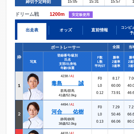
締切予定時刻
15:05
15:31
15:57
1
ドリーム戦
1200m
安定板使用
コンピ
出走表
オッズ
直前情報
予
ボートレーサー
全国
当
登録番号/級別
枠
F数
勝率
勝
氏名
写真
L数
2連率
2連
支部/出身地
平均ST
3連率
3連
年齢/体重
4238 /
A1
F0
8.17
7.0
毒島 誠
１
L0
60.00
40.
群馬/群馬
0.12
73.91
46.
41歳/52.0kg
4494 /
A1
F0
7.29
7.2
河合 佑樹
２
L0
50.46
66.
静岡/静岡
0.13
66.06
80.
38歳/52.0kg
4418 /
A1