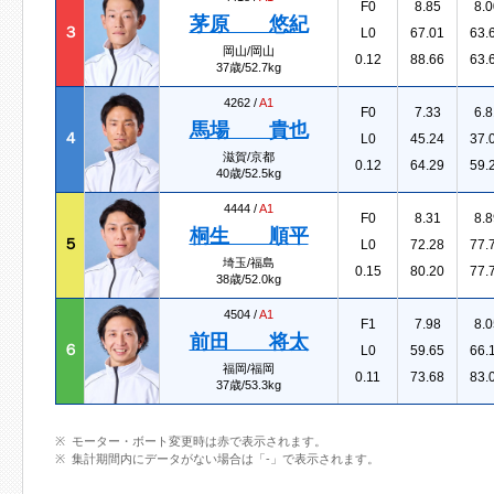
F0
8.85
8.0
茅原 悠紀
３
L0
67.01
63.
岡山/岡山
0.12
88.66
63.
37歳/52.7kg
4262 /
A1
F0
7.33
6.8
馬場 貴也
４
L0
45.24
37.
滋賀/京都
0.12
64.29
59.
40歳/52.5kg
4444 /
A1
F0
8.31
8.8
桐生 順平
５
L0
72.28
77.
埼玉/福島
0.15
80.20
77.
38歳/52.0kg
4504 /
A1
F1
7.98
8.0
前田 将太
６
L0
59.65
66.
福岡/福岡
0.11
73.68
83.
37歳/53.3kg
モーター・ボート変更時は赤で表示されます。
集計期間内にデータがない場合は「-」で表示されます。