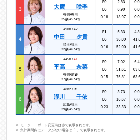
F0
2.83
0.0
大廣 咲季
３
L0
6.90
0.0
香川/香川
0.18
18.97
0.0
25歳/45.5kg
4900 /
A2
F1
5.33
4.8
中田 夕貴
４
L0
36.00
41.
埼玉/埼玉
0.16
52.00
41.
32歳/46.5kg
4450 /
A1
F0
7.02
6.4
平高 奈菜
５
L0
51.61
63.
香川/愛媛
0.15
75.81
63.
37歳/46.5kg
4882 /
B1
F0
3.73
0.0
瀧川 千依
６
L0
16.67
0.0
広島/埼玉
0.23
33.33
0.0
29歳/45.5kg
モーター・ボート変更時は赤で表示されます。
集計期間内にデータがない場合は「-」で表示されます。