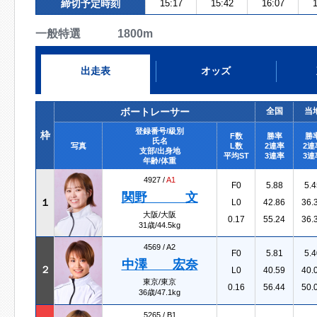
締切予定時刻
15:17
15:42
16:07
1
一般特選 1800m
出走表
オッズ
ボートレーサー
全国
当
登録番号/級別
枠
F数
勝率
勝
氏名
写真
L数
2連率
2連
支部/出身地
平均ST
3連率
3連
年齢/体重
4927 /
A1
F0
5.88
5.4
関野 文
１
L0
42.86
36.
大阪/大阪
0.17
55.24
36.
31歳/44.5kg
4569 /
A2
F0
5.81
5.4
中澤 宏奈
２
L0
40.59
40.
東京/東京
0.16
56.44
50.
36歳/47.1kg
5265 /
B1