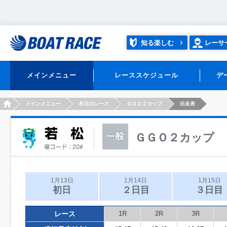
知る楽しむ
レーサ
メインメニュー
レーススケジュール
デ
HOME
メインメニュー
本日のレース
ＧＧＯ２カップ
出走表
ＧＧＯ２カップ
1月13日
1月14日
1月15日
初日
２日目
３日目
レース
1R
2R
3R