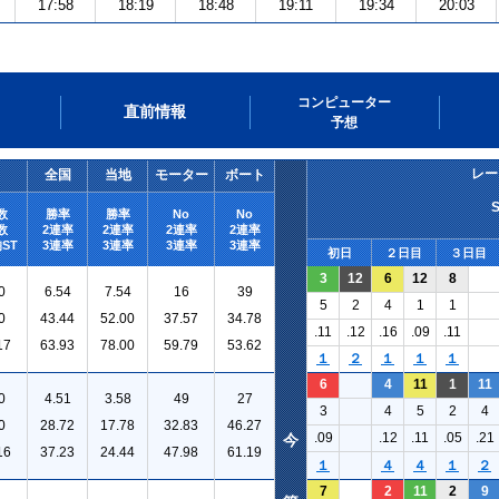
17:58
18:19
18:48
19:11
19:34
20:03
コンピューター
直前情報
予想
レー
全国
当地
モーター
ボート
数
勝率
勝率
No
No
数
2連率
2連率
2連率
2連率
ST
3連率
3連率
3連率
3連率
初日
２日目
３日目
3
12
6
12
8
0
6.54
7.54
16
39
5
2
4
1
1
0
43.44
52.00
37.57
34.78
.11
.12
.16
.09
.11
17
63.93
78.00
59.79
53.62
１
２
１
１
１
6
4
11
1
11
0
4.51
3.58
49
27
3
4
5
2
4
0
28.72
17.78
32.83
46.27
.09
.12
.11
.05
.21
今
16
37.23
24.44
47.98
61.19
１
４
４
１
２
7
2
11
2
9