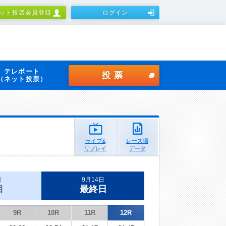
ット投票会員登録
ログイン
テレボート
投票
（ネット投票）
ライブ&
レース場
リプレイ
データ
日
9月14日
目
最終日
9R
10R
11R
12R