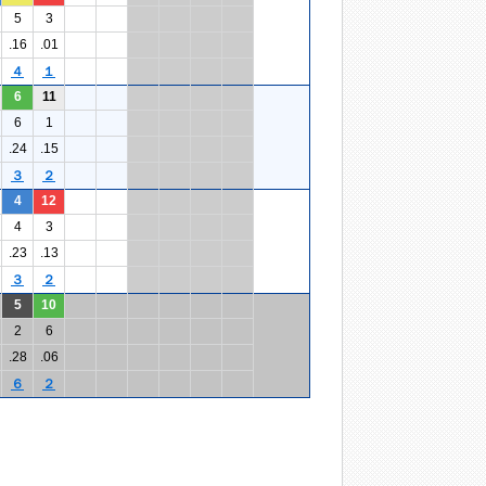
5
3
.16
.01
４
１
6
11
6
1
.24
.15
３
２
4
12
4
3
.23
.13
３
２
5
10
2
6
.28
.06
６
２