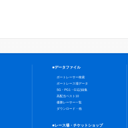
■データファイル
ボートレーサー検索
ボートレース場データ
SG・PG1・G1記録集
高配当ベスト10
優勝レーサー一覧
ダウンロード・他
■レース場・チケットショップ