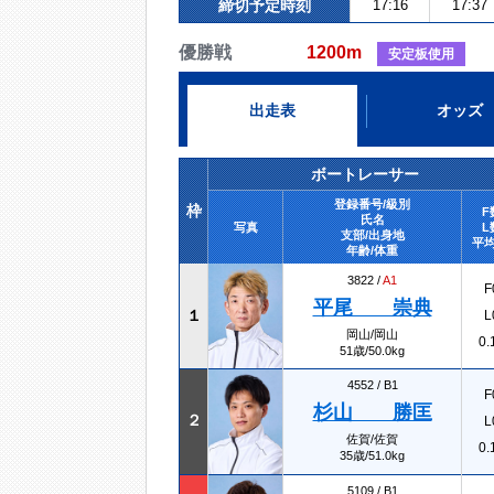
締切予定時刻
17:16
17:37
優勝戦
1200m
安定板使用
出走表
オッズ
ボートレーサー
登録番号/級別
枠
F
氏名
写真
L
支部/出身地
平均
年齢/体重
3822 /
A1
F
平尾 崇典
１
L
岡山/岡山
0.
51歳/50.0kg
4552 /
B1
F
杉山 勝匡
２
L
佐賀/佐賀
0.
35歳/51.0kg
5109 /
B1