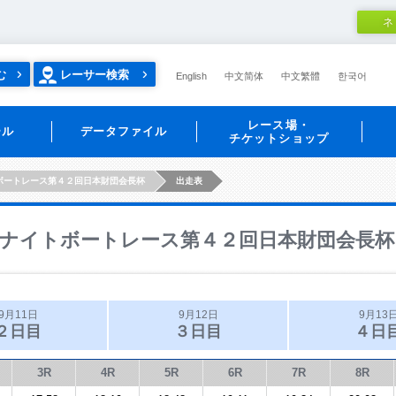
ネ
む
レーサー検索
English
中文简体
中文繁體
한국어
レース場・
ール
データファイル
チケットショップ
ボートレース第４２回日本財団会長杯
出走表
ナイトボートレース第４２回日本財団会長杯
9月11日
9月12日
9月13
２日目
３日目
４日
3R
4R
5R
6R
7R
8R