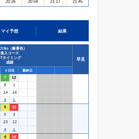
20:26
20:54
21:17
21:45
マイ予想
結果
スNo（艇番色）
進入コース
STタイミング
早見
成績
４日目
最終日
7
12
6
1
.14
.14
３
１
5
11
5
3
.23
.12
４
１
4
10