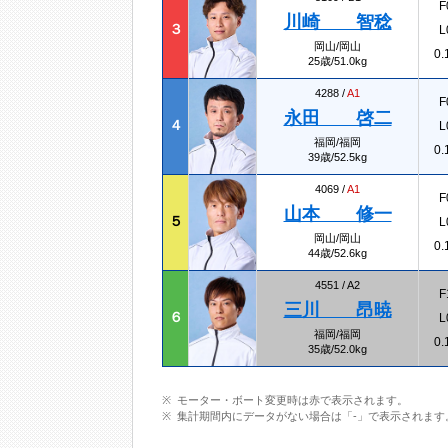
F
川崎 智稔
３
L
岡山/岡山
0.
25歳/51.0kg
4288 /
A1
F
永田 啓二
４
L
福岡/福岡
0.
39歳/52.5kg
4069 /
A1
F
山本 修一
５
L
岡山/岡山
0.
44歳/52.6kg
4551 /
A2
F
三川 昂暁
６
L
福岡/福岡
0.
35歳/52.0kg
モーター・ボート変更時は赤で表示されます。
集計期間内にデータがない場合は「-」で表示されます