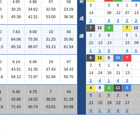
節
0
4.95
4.96
57
59
5
3
6
1
3
0
30.25
34.62
32.50
23.29
.14
.06
.12
.07
.13
15
45.38
42.31
53.00
38.36
成
２
３
３
２
２
7
12
4
7
12
0
7.63
8.00
10
40
2
1
6
5
1
績
0
64.06
75.56
31.25
35.90
.22
.13
.13
.15
.09
13
85.16
86.67
53.13
61.54
１
１
２
４
１
6
12
5
10
7
0
6.14
6.46
24
47
2
5
1
4
3
0
43.51
51.35
37.43
34.33
.14
.24
.16
.11
.13
16
64.12
72.97
52.94
50.75
２
４
１
４
３
4
9
3
12
5
1
6.40
4.70
7
44
5
1
5
2
4
0
42.86
18.52
38.25
51.39
.21
.15
.19
.12
.17
16
71.43
40.74
53.01
63.89
４
１
３
４
２
。