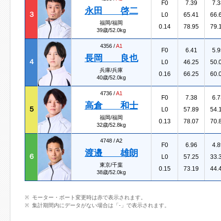
F0
7.39
7.3
永田 啓二
３
L0
65.41
66.
福岡/福岡
0.14
78.95
79.
39歳/52.0kg
4356 /
A1
F0
6.41
5.9
長岡 良也
４
L0
46.25
50.
兵庫/兵庫
0.16
66.25
60.
40歳/52.0kg
4736 /
A1
F0
7.38
6.7
高倉 和士
５
L0
57.89
54.
福岡/福岡
0.13
78.07
70.
32歳/52.8kg
4748 /
A2
F0
6.96
4.8
渡邉 雄朗
６
L0
57.25
33.
東京/千葉
0.15
73.19
44.
38歳/52.0kg
モーター・ボート変更時は赤で表示されます。
集計期間内にデータがない場合は「-」で表示されます。