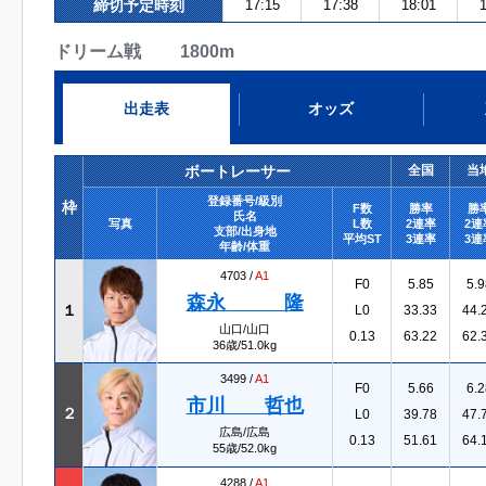
締切予定時刻
17:15
17:38
18:01
1
ドリーム戦 1800m
出走表
オッズ
ボートレーサー
全国
当
登録番号/級別
枠
F数
勝率
勝
氏名
写真
L数
2連率
2連
支部/出身地
平均ST
3連率
3連
年齢/体重
4703 /
A1
F0
5.85
5.9
森永 隆
１
L0
33.33
44.
山口/山口
0.13
63.22
62.
36歳/51.0kg
3499 /
A1
F0
5.66
6.2
市川 哲也
２
L0
39.78
47.
広島/広島
0.13
51.61
64.
55歳/52.0kg
4288 /
A1