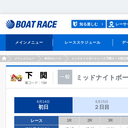
知る楽しむ
レーサ
メインメニュー
レーススケジュール
デ
HOME
メインメニュー
本日のレース
ミッドナイトボートレース下関３ｒｄ西日
ミッドナイトボー
6月14日
6月15日
初日
２日目
レース
1R
2R
3R