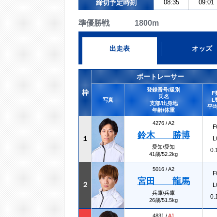
締切予定時刻
08:35
09:01
準優勝戦 1800m
出走表
オッズ
ボートレーサー
登録番号/級別
枠
F
氏名
写真
L
支部/出身地
平均
年齢/体重
4276 /
A2
F
鈴木 勝博
１
L
愛知/愛知
0.
41歳/52.2kg
5016 /
A2
F
宮田 龍馬
２
L
兵庫/兵庫
0.
26歳/51.5kg
4831 /
A1