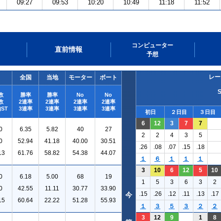
09:27
09:53
10:20
10:49
11:18
11:52
コンピューター
直前情報
予想
レー
全国
当地
モーター
ボート
数
勝率
勝率
No
No
数
2連率
2連率
2連率
2連率
ST
3連率
3連率
3連率
3連率
初日
２日目
３日目
6
12
3
7
7
0
6.35
5.82
40
27
2
2
4
3
5
0
52.94
41.18
40.00
30.51
.26
.08
.07
.15
.18
13
61.76
58.82
54.38
44.07
１
６
１
１
１
3
10
6
12
5
10
0
6.18
5.00
68
19
1
5
3
6
3
2
0
42.55
11.11
30.77
33.90
.15
.26
.12
.11
.13
.17
今
15
60.64
22.22
51.28
55.93
１
３
５
３
２
２
3
12
9
1
8