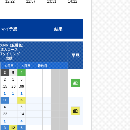
12:22
12:57
13:31
14:12
マイ予想
結果
スNo（艇番色）
進入コース
STタイミング
早見
成績
４日目
５日目
最終日
2
9
4
2
1
5
4R
.15
.30
.09
１
１
１
11
6
4
5
6R
.23
.14
１
４
3
12
5