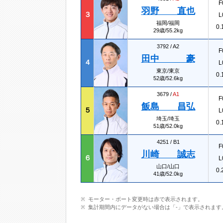
F
羽野 直也
３
L
福岡/福岡
0.
29歳/55.2kg
3792 /
A2
F
田中 豪
４
L
東京/東京
0.
52歳/52.6kg
3679 /
A1
F
飯島 昌弘
５
L
埼玉/埼玉
0.
51歳/52.0kg
4251 /
B1
F
川崎 誠志
６
L
山口/山口
0.
41歳/52.0kg
モーター・ボート変更時は赤で表示されます。
集計期間内にデータがない場合は「-」で表示されます