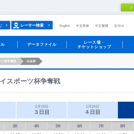
ネ
む
レーサー検索
English
中文简体
中文繁體
한국어
レース場・
ール
データファイル
チケットショップ
ーツ杯争奪戦
出走表
イスポーツ杯争奪戦
1月19日
1月20日
３日目
４日目
3R
4R
5R
6R
7R
8R