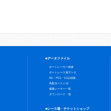
■データファイル
ボートレーサー検索
ボートレース場データ
SG・PG1・G1記録集
高配当ベスト10
優勝レーサー一覧
ダウンロード・他
■レース場・チケットショップ