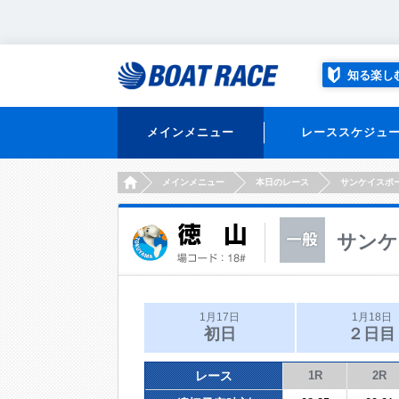
知る楽し
メインメニュー
レーススケジュ
HOME
メインメニュー
本日のレース
サンケイスポ
サンケ
1月17日
1月18日
初日
２日目
レース
1R
2R