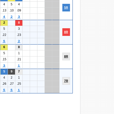
4
5
4
5R
.13
.10
.09
４
２
３
2
8
5
3
8R
.22
.23
５
２
6
8
5
1
8R
.15
.21
３
１
5
9
7
4
2
1
7R
.26
.27
.25
５
５
１