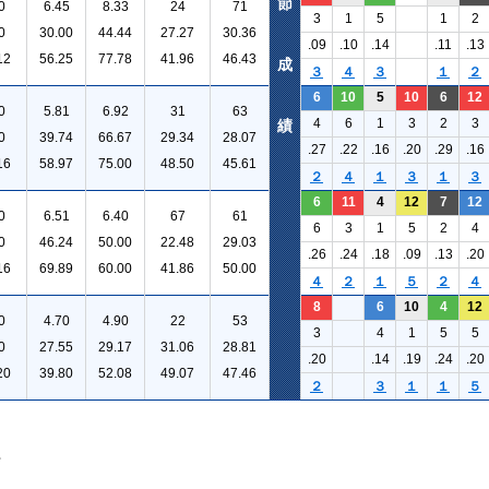
節
0
6.45
8.33
24
71
3
1
5
1
2
0
30.00
44.44
27.27
30.36
.09
.10
.14
.11
.13
12
56.25
77.78
41.96
46.43
成
３
４
３
１
２
6
10
5
10
6
12
0
5.81
6.92
31
63
4
6
1
3
2
3
績
0
39.74
66.67
29.34
28.07
.27
.22
.16
.20
.29
.16
16
58.97
75.00
48.50
45.61
２
４
１
３
１
３
6
11
4
12
7
12
0
6.51
6.40
67
61
6
3
1
5
2
4
0
46.24
50.00
22.48
29.03
.26
.24
.18
.09
.13
.20
16
69.89
60.00
41.86
50.00
４
２
１
５
２
４
8
6
10
4
12
0
4.70
4.90
22
53
3
4
1
5
5
0
27.55
29.17
31.06
28.81
.20
.14
.19
.24
.20
20
39.80
52.08
49.07
47.46
２
３
１
１
５
。