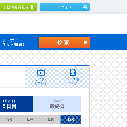
ット投票会員登録
ログイン
テレボート
投票
（ネット投票）
ライブ&
レース場
リプレイ
データ
1月21日
1月22日
５日目
最終日
9R
10R
11R
12R