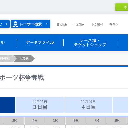
ネ
む
レーサー検索
English
中文简体
中文繁體
한국어
レース場・
ール
データファイル
チケットショップ
杯争奪戦
出走表
ポーツ杯争奪戦
11月15日
11月16日
３日目
４日目
3R
4R
5R
6R
7R
8R