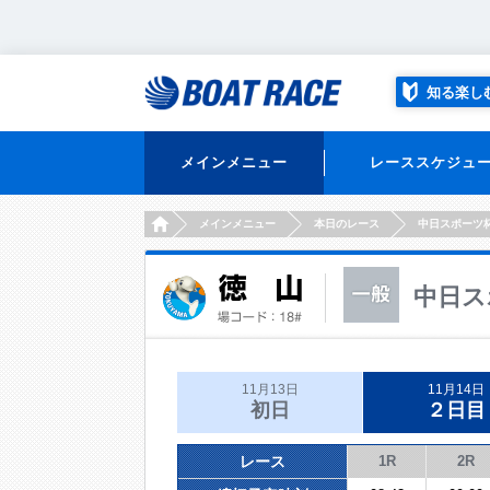
知る楽し
メインメニュー
レーススケジュ
HOME
メインメニュー
本日のレース
中日スポーツ
中日ス
11月13日
11月14日
初日
２日目
レース
1R
2R