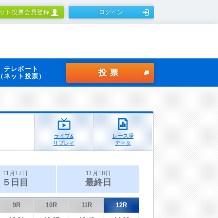
ット投票会員登録
ログイン
テレボート
投票
（ネット投票）
ライブ&
レース場
リプレイ
データ
11月17日
11月18日
５日目
最終日
9R
10R
11R
12R