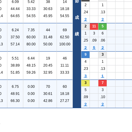
節
0
6.09
5.42
38
14
2
1
0
44.44
33.33
30.63
18.18
.24
.13
14
64.65
54.55
45.95
54.55
成
２
２
2
11
5
0
6.24
7.35
44
69
1
3
6
績
0
37.50
60.00
31.48
62.50
.25
.09
.06
13
57.14
80.00
50.00
100.00
２
５
２
9
3
0
5.51
6.44
19
46
4
1
0
38.89
48.15
20.45
11.11
.23
.13
14
51.85
59.26
32.95
33.33
３
１
3
7
0
6.75
0.00
70
60
5
3
0
48.91
0.00
30.61
18.18
.09
.10
13
66.30
0.00
42.86
27.27
２
２
。