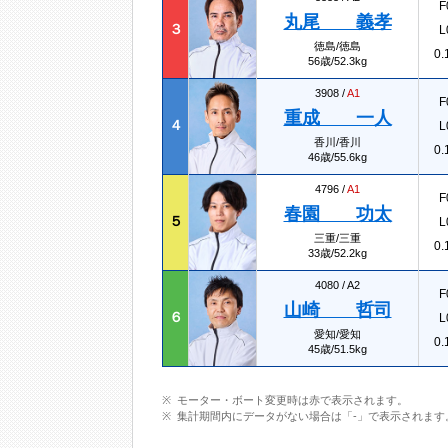
F
丸尾 義孝
３
L
徳島/徳島
0.
56歳/52.3kg
3908 /
A1
F
重成 一人
４
L
香川/香川
0.
46歳/55.6kg
4796 /
A1
F
春園 功太
５
L
三重/三重
0.
33歳/52.2kg
4080 /
A2
F
山崎 哲司
６
L
愛知/愛知
0.
45歳/51.5kg
モーター・ボート変更時は赤で表示されます。
集計期間内にデータがない場合は「-」で表示されます