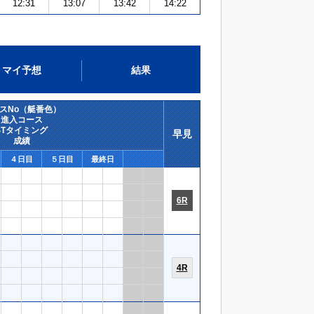
12:31
13:07
13:42
14:22
マイ予想
結果
スNo（艇番色）
進入コース
STタイミング
早見
成績
４日目
５日目
最終日
6R
4R