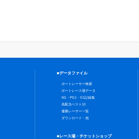
■データファイル
ボートレーサー検索
ボートレース場データ
SG・PG1・G1記録集
高配当ベスト10
優勝レーサー一覧
ダウンロード・他
■レース場・チケットショップ