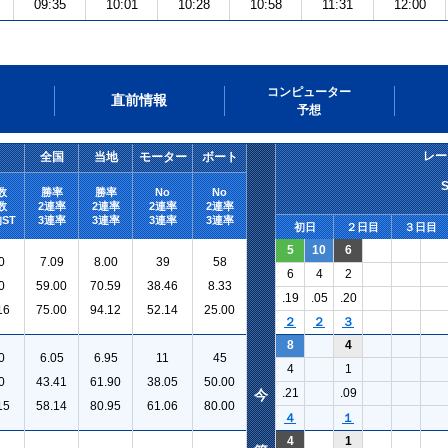
09:35
10:01
10:28
10:58
11:31
12:00
コンピューター
直前情報
予想
レー
全国
当地
モーター
ボート
数
勝率
勝率
No
No
数
2連率
2連率
2連率
2連率
ST
3連率
3連率
3連率
3連率
初日
２日目
３日目
5
10
6
0
7.09
8.00
39
58
6
4
2
0
59.00
70.59
38.46
8.33
.19
.05
.20
16
75.00
94.12
52.14
25.00
２
２
３
8
4
0
6.05
6.95
11
45
4
1
0
43.41
61.90
38.05
50.00
.21
.09
今
15
58.14
80.95
61.06
80.00
４
１
4
1