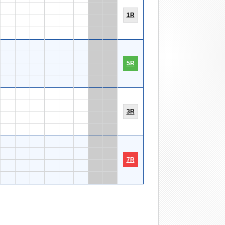
1R
5R
3R
7R