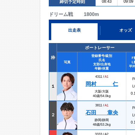
締切予定時刻
08:43
09:09
ドリーム戦 1800m
出走表
オッズ
ボートレーサー
登録番号/級別
枠
F
氏名
写真
L
支部/出身地
平均
年齢/体重
4311 /
A1
F
岡村 仁
１
L
大阪/大阪
0.
40歳/54.0kg
3811 /
A1
F
石田 章央
２
L
静岡/静岡
0.
48歳/53.2kg
3333 /
A2