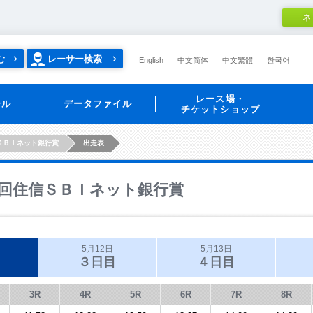
ネ
む
レーサー検索
English
中文简体
中文繁體
한국어
レース場・
ール
データファイル
チケットショップ
ＳＢＩネット銀行賞
出走表
回住信ＳＢＩネット銀行賞
5月12日
5月13日
３日目
４日目
3R
4R
5R
6R
7R
8R