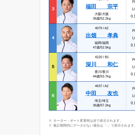
F
福田 宗平
３
L
大阪/大阪
0.
36歳/52.2kg
4079 /
A2
F
出畑 孝典
４
L
福岡/福岡
0.
47歳/52.0kg
4220 /
B1
F
深川 和仁
５
L
香川/香川
0.
44歳/53.7kg
4637 /
A2
F
中田 友也
６
L
埼玉/埼玉
0.
36歳/57.2kg
モーター・ボート変更時は赤で表示されます。
集計期間内にデータがない場合は「-」で表示されます