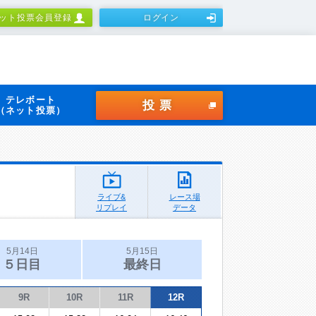
ット投票会員登録
ログイン
テレボート
投票
（ネット投票）
ライブ&
レース場
リプレイ
データ
5月14日
5月15日
５日目
最終日
9R
10R
11R
12R