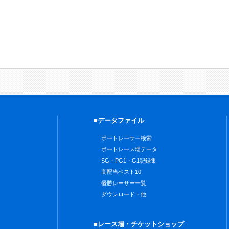
■データファイル
ボートレーサー検索
ボートレース場データ
SG・PG1・G1記録集
高配当ベスト10
優勝レーサー一覧
ダウンロード・他
■レース場・チケットショップ