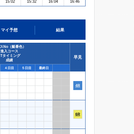
15:02
15:32
16:04
16:46
マイ予想
結果
スNo（艇番色）
進入コース
STタイミング
早見
成績
４日目
５日目
最終日
4R
6R