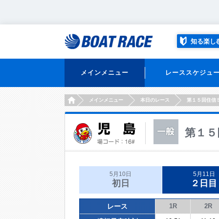
知る楽し
メインメニュー
レーススケジュ
HOME
メインメニュー
本日のレース
第１５回住信
第１５
5月10日
5月11日
初日
２日目
レース
1R
2R