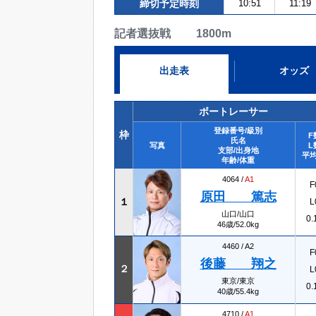
締切予定時刻
10:51
11:19
記者選抜戦 1800m
出走表
オッズ
ボートレーサー
登録番号/級別
枠
F
氏名
写真
L
支部/出身地
平均
年齢/体重
4064 /
A1
F
原田 篤志
１
L
山口/山口
0.
46歳/52.0kg
4460 /
A2
F
後藤 翔之
２
L
東京/東京
0.
40歳/55.4kg
4710 /
A1