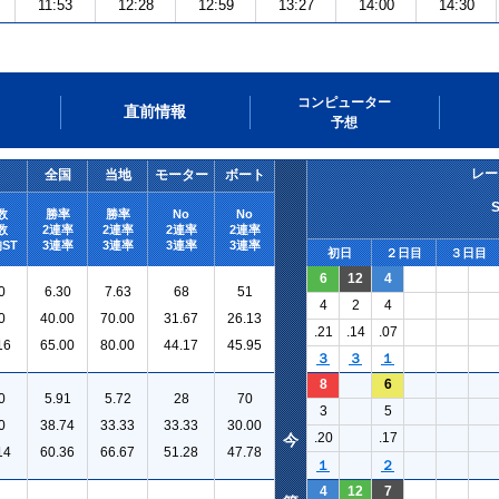
11:53
12:28
12:59
13:27
14:00
14:30
コンピューター
直前情報
予想
レー
全国
当地
モーター
ボート
数
勝率
勝率
No
No
数
2連率
2連率
2連率
2連率
ST
3連率
3連率
3連率
3連率
初日
２日目
３日目
6
12
4
0
6.30
7.63
68
51
4
2
4
0
40.00
70.00
31.67
26.13
.21
.14
.07
16
65.00
80.00
44.17
45.95
３
３
１
8
6
0
5.91
5.72
28
70
3
5
0
38.74
33.33
33.33
30.00
.20
.17
今
14
60.36
66.67
51.28
47.78
１
２
4
12
7