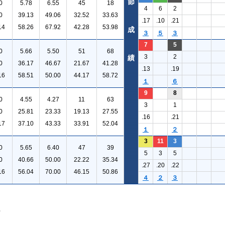
節
0
5.78
6.55
45
18
4
6
2
0
39.13
49.06
32.52
33.63
.17
.10
.21
14
58.26
67.92
42.28
53.98
成
３
５
３
7
5
0
5.66
5.50
51
68
3
2
績
0
36.17
46.67
21.67
41.28
.13
.19
16
58.51
50.00
44.17
58.72
１
６
9
8
0
4.55
4.27
11
63
3
1
0
25.81
23.33
19.13
27.55
.16
.21
17
37.10
43.33
33.91
52.04
１
２
3
11
3
0
5.65
6.40
47
39
5
3
5
0
40.66
50.00
22.22
35.34
.27
.20
.22
16
56.04
70.00
46.15
50.86
４
２
３
。