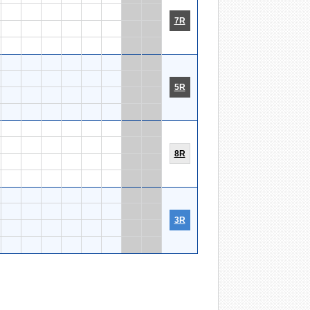
7R
5R
8R
3R