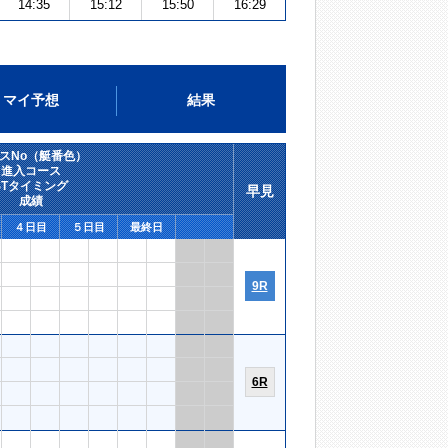
14:35
15:12
15:50
16:29
マイ予想
結果
スNo（艇番色）
進入コース
STタイミング
早見
成績
４日目
５日目
最終日
9R
6R