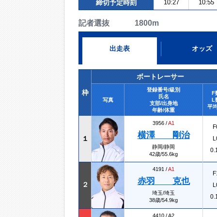
締切予定時刻
10:27
10:55
記者選抜 1800m
出走表
オッズ
ボートレーサー
登録番号/級別
枠
F
氏名
写真
L
支部/出身地
平均
年齢/体重
3956 /
A1
F
横澤 剛治
１
L
静岡/静岡
0.
42歳/55.6kg
4191 /
A1
F
赤羽 克也
２
L
埼玉/埼玉
0.
38歳/54.9kg
4410 /
A2