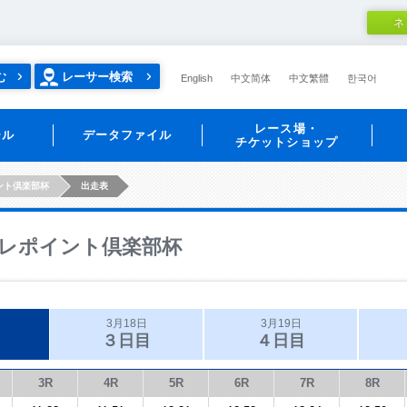
ネ
む
レーサー検索
English
中文简体
中文繁體
한국어
レース場・
ール
データファイル
チケットショップ
ント倶楽部杯
出走表
レポイント倶楽部杯
3月18日
3月19日
３日目
４日目
3R
4R
5R
6R
7R
8R