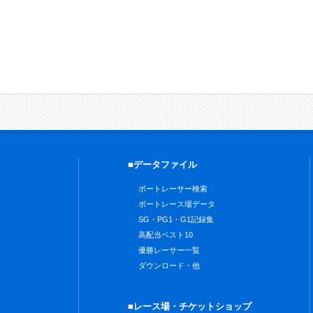
■データファイル
ボートレーサー検索
ボートレース場データ
SG・PG1・G1記録集
高配当ベスト10
優勝レーサー一覧
ダウンロード・他
■レース場・チケットショップ