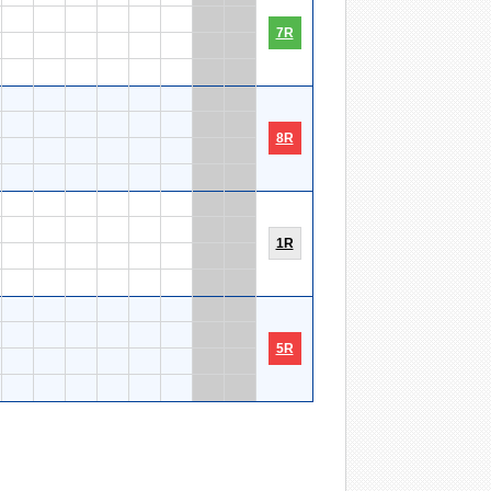
7R
8R
1R
5R