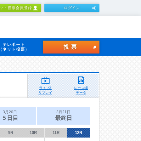
ット投票会員登録
ログイン
テレボート
投票
（ネット投票）
ライブ&
レース場
リプレイ
データ
3月20日
3月21日
５日目
最終日
9R
10R
11R
12R