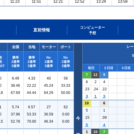
11:23
11:51
12:21
12:52
13:24
13:59
コンピューター
直前情報
予想
レー
全国
当地
モーター
ボート
数
勝率
勝率
No
No
数
2連率
2連率
2連率
2連率
ST
3連率
3連率
3連率
3連率
初日
２日目
３日目
7
12
9
0
6.49
4.33
40
56
6
2
4
0
38.46
22.22
45.24
33.33
.23
.24
.22
18
67.69
44.44
64.29
50.00
３
１
３
10
6
1
5.74
6.57
27
62
5
1
0
37.96
53.33
36.59
0.00
.15
.09
今
15
52.78
70.00
46.34
0.00
５
４
1
10
7