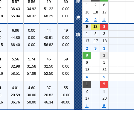
節
0
5.57
5.56
19
60
1
2
6
0
36.43
34.92
51.22
0.00
.18
.18
.17
18
55.04
60.32
68.29
0.00
成
２
２
１
6
12
8
0
6.86
0.00
44
49
1
5
3
績
0
44.80
0.00
40.91
0.00
.17
.17
.18
15
66.40
0.00
56.82
0.00
２
３
３
8
1
1
5.56
5.74
46
69
6
1
0
32.98
31.58
32.50
0.00
.18
.31
16
58.51
57.89
52.50
0.00
４
２
1
5
1
4.01
4.60
37
55
2
3
0
20.59
30.00
26.83
10.00
.17
.20
16
36.76
50.00
46.34
40.00
１
５
。