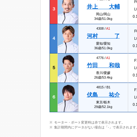
F
井上 大輔
３
L
岡山/岡山
0.
34歳/51.0kg
4308 /
A1
F
河村 了
４
L
愛知/愛知
0.
36歳/51.0kg
4776 /
A1
F
竹田 和哉
５
L
香川/愛媛
0.
26歳/53.4kg
4815 /
B1
F
伏島 祐介
６
L
東京/栃木
0.
29歳/52.1kg
モーター・ボート変更時は赤で表示されます。
集計期間内にデータがない場合は「-」で表示されます