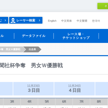
ネ
む
レーサー検索
English
中文简体
中文繁體
한국어
レース場・
ール
データファイル
チケットショップ
争奪 男女Ｗ優勝戦
出走表
聞社杯争奪 男女Ｗ優勝戦
11月23日
11月24日
３日目
４日目
3R
4R
5R
6R
7R
8R