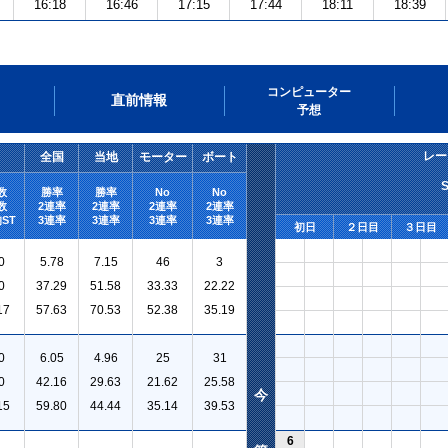
16:18
16:46
17:15
17:44
18:11
18:39
コンピューター
直前情報
予想
レー
全国
当地
モーター
ボート
数
勝率
勝率
No
No
数
2連率
2連率
2連率
2連率
ST
3連率
3連率
3連率
3連率
初日
２日目
３日目
0
5.78
7.15
46
3
0
37.29
51.58
33.33
22.22
17
57.63
70.53
52.38
35.19
0
6.05
4.96
25
31
0
42.16
29.63
21.62
25.58
今
15
59.80
44.44
35.14
39.53
6