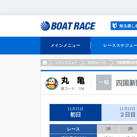
知る楽し
メインメニュー
レーススケジュ
HOME
メインメニュー
本日のレース
四国新聞社杯
四国新
11月21日
11月22日
初日
２日目
レース
1R
2R