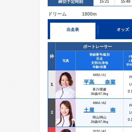
締切予定時刻
15:21
15:49
ドリーム 1800m
出走表
オッズ
ボートレーサー
登録番号/級別
枠
F
氏名
写真
L
支部/出身地
平均
年齢/体重
4450 /
A1
F
平高 奈菜
１
L
香川/愛媛
0.
36歳/47.0kg
4964 /
A2
F
土屋 南
２
L
岡山/岡山
0.
26歳/47.0kg
3232 /
A2