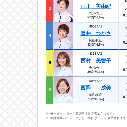
F
山川 美由紀
３
L
香川/香川
0.
57歳/46.5kg
4536 /
A1
F
喜井 つかさ
４
L
岡山/岡山
0.
33歳/46.5kg
4313 /
A2
F
西村 美智子
５
L
香川/香川
0.
39歳/50.3kg
5056 /
A2
F
西岡 成美
６
L
徳島/徳島
0.
27歳/45.5kg
モーター・ボート変更時は赤で表示されます。
集計期間内にデータがない場合は「-」で表示されます