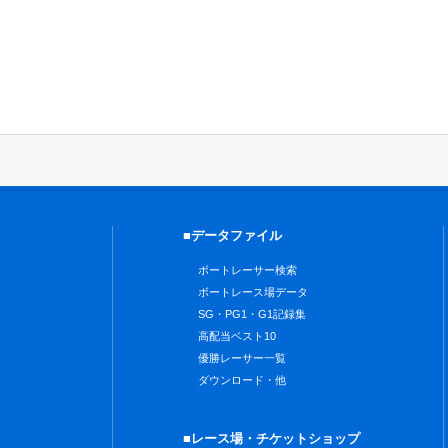
■データファイル
ボートレーサー検索
ボートレース場データ
SG・PG1・G1記録集
高配当ベスト10
優勝レーサー一覧
ダウンロード・他
■レース場・チケットショップ