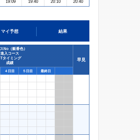
19:09
19:40
20:10
20:40
マイ予想
結果
スNo（艇番色）
進入コース
STタイミング
早見
成績
４日目
５日目
最終日