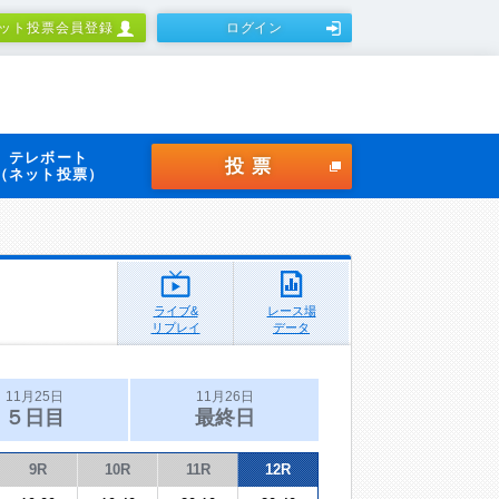
ット投票会員登録
ログイン
テレボート
投票
（ネット投票）
ライブ&
レース場
リプレイ
データ
11月25日
11月26日
５日目
最終日
9R
10R
11R
12R