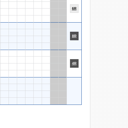
6R
8R
4R