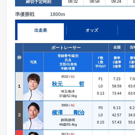
締切予定時刻
08:32
08:58
09:24
0
準優勝戦 1800m
出走表
オッズ
ボートレーサー
全国
当
登録番号/級別
枠
F数
勝率
勝
氏名
写真
L数
2連率
2連
支部/出身地
平均ST
3連率
3連
年齢/体重
4532 /
A1
F1
7.23
7.0
秋元 哲
１
L0
58.59
63.
埼玉/栃木
0.13
73.44
63.
37歳/52.0kg
3956 /
A1
F0
6.13
6.2
横澤 剛治
２
L0
42.57
34.
静岡/静岡
0.15
57.43
55.
48歳/55.4kg
3613 /
A1