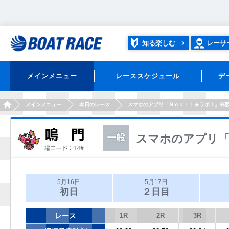
知る楽しむ
レーサ
メインメニュー
レーススケジュール
デ
HOME
メインメニュー
本日のレース
スマホのアプリ「Ｎｏｖｉｌ★ラボ！」杯
スマホのアプリ「
5月16日
5月17日
初日
２日目
レース
1R
2R
3R