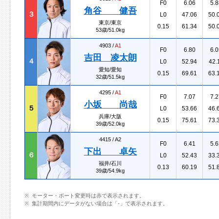
F0
6.06
5.8
角谷 健吾
３
L0
47.06
50.
東京/東京
0.15
61.34
50.
53歳/51.0kg
4903 /
A1
F0
6.80
6.0
吉田 凌太朗
４
L0
52.94
42.
愛知/愛知
0.15
69.61
63.
32歳/51.5kg
4295 /
A1
F0
7.07
7.2
小坂 尚哉
５
L0
53.66
46.
兵庫/大阪
0.15
75.61
73.
39歳/52.0kg
4415 /
A2
F0
6.41
5.6
下出 卓矢
６
L0
52.43
33.
福井/石川
0.13
60.19
51.
39歳/54.9kg
モーター・ボート変更時は赤で表示されます。
集計期間内にデータがない場合は「-」で表示されます。