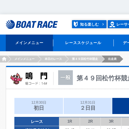
知る楽しむ
レーサ
メインメニュー
レーススケジュール
デ
HOME
メインメニュー
本日のレース
第４９回松竹杯競走
出走表
第４９回松竹杯競
12月30日
12月31日
初日
２日目
レース
1R
2R
3R