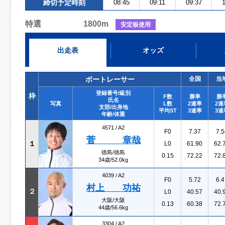
締切予定時刻
08:45
09:11
09:37
1
特選 1800m
安定板使用
出走表
オッズ
ボートレーサー
全国
当
登録番号/級別
枠
F数
勝率
勝
氏名
写真
L数
2連率
2連
支部/出身地
平均ST
3連率
3連
年齢/体重
4571 /
A2
F0
7.37
7.5
菅 章哉
１
L0
61.90
62.
徳島/徳島
0.15
72.22
72.
34歳/52.0kg
4039 /
A2
F0
5.72
6.4
村上 功祐
２
L0
40.57
40.
大阪/大阪
0.13
60.38
72.
44歳/56.6kg
3304 /
A2