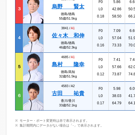
F0
5.86
6.6
烏野 賢太
３
L0
42.86
50.
徳島/徳島
0.18
58.50
66.
55歳/51.5kg
3841 /
A1
F0
7.09
6.6
佐々木 和伸
４
L0
57.04
51.
徳島/徳島
0.16
73.33
70.
46歳/52.3kg
4685 /
A1
F0
7.41
7.4
島村 隆幸
５
L0
57.66
62.
徳島/高知
0.12
73.87
74.
32歳/51.5kg
4583 /
A2
F0
5.98
6.0
古田 祐貴
６
L0
38.03
41.
香川/香川
0.17
64.79
64.
33歳/52.1kg
モーター・ボート変更時は赤で表示されます。
集計期間内にデータがない場合は「-」で表示されます。