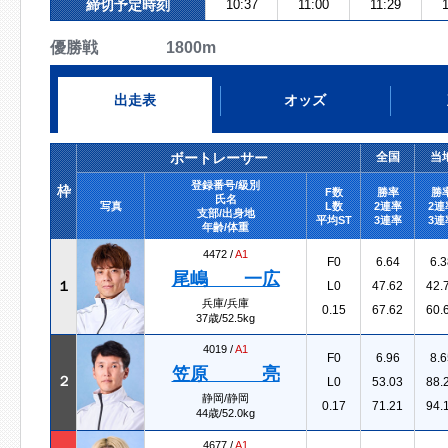
締切予定時刻
10:37
11:00
11:29
優勝戦 1800m
出走表
オッズ
ボートレーサー
全国
当
登録番号/級別
枠
F数
勝率
勝
氏名
写真
L数
2連率
2連
支部/出身地
平均ST
3連率
3連
年齢/体重
4472 /
A1
F0
6.64
6.3
尾嶋 一広
１
L0
47.62
42.
兵庫/兵庫
0.15
67.62
60.
37歳/52.5kg
4019 /
A1
F0
6.96
8.6
笠原 亮
２
L0
53.03
88.
静岡/静岡
0.17
71.21
94.
44歳/52.0kg
4677 /
A1