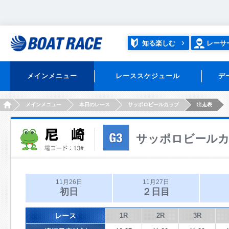
知る楽しむ
レーサ
メインメニュー
レーススケジュール
デ
HOME
メインメニュー
本日のレース
サッポロビールカップ
出走表
サッポロビール
11月26日
11月27日
初日
２日目
レース
1R
2R
3R