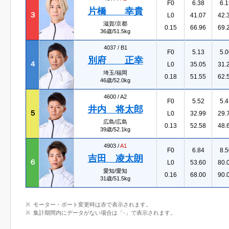
F0
6.38
6.1
片橋 幸貴
３
L0
41.07
42.
滋賀/京都
0.15
66.96
69.
36歳/51.5kg
4037 /
B1
F0
5.13
5.0
別府 正幸
４
L0
35.05
31.
埼玉/福岡
0.18
51.55
62.
46歳/52.0kg
4600 /
A2
F0
5.52
5.4
井内 将太郎
５
L0
32.99
29.
広島/広島
0.13
52.58
48.
39歳/52.1kg
4903 /
A1
F0
6.84
8.5
吉田 凌太朗
６
L0
53.60
80.
愛知/愛知
0.16
68.00
90.
31歳/51.5kg
モーター・ボート変更時は赤で表示されます。
集計期間内にデータがない場合は「-」で表示されます。