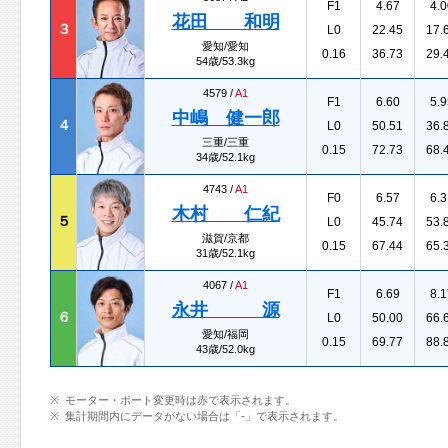
F1
4.67
4.0
花田 和明
３
L0
22.45
17.
愛知/愛知
0.16
36.73
29.
54歳/53.3kg
4579 /
A1
F1
6.60
5.9
中嶋 健一郎
４
L0
50.51
36.
三重/三重
0.15
72.73
68.
34歳/52.1kg
4743 /
A1
F0
6.57
6.3
木村 仁紀
５
L0
45.74
53.
滋賀/京都
0.15
67.44
65.
31歳/52.1kg
4067 /
A1
F1
6.69
8.1
永井 源
６
L0
50.00
66.
愛知/福岡
0.15
69.77
88.
43歳/52.0kg
モーター・ボート変更時は赤で表示されます。
集計期間内にデータがない場合は「-」で表示されます。