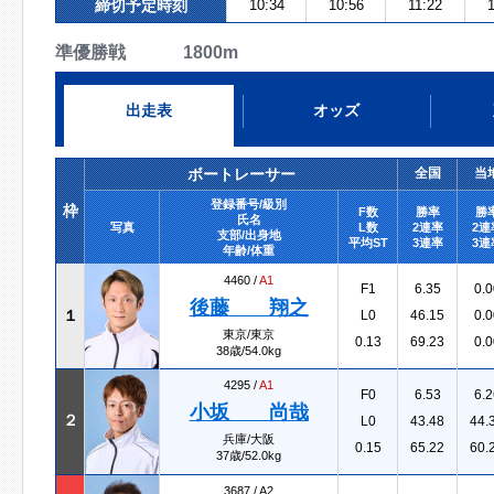
締切予定時刻
10:34
10:56
11:22
準優勝戦 1800m
出走表
オッズ
ボートレーサー
全国
当
登録番号/級別
枠
F数
勝率
勝
氏名
写真
L数
2連率
2連
支部/出身地
平均ST
3連率
3連
年齢/体重
4460 /
A1
F1
6.35
0.0
後藤 翔之
１
L0
46.15
0.0
東京/東京
0.13
69.23
0.0
38歳/54.0kg
4295 /
A1
F0
6.53
6.2
小坂 尚哉
２
L0
43.48
44.
兵庫/大阪
0.15
65.22
60.
37歳/52.0kg
3687 /
A2