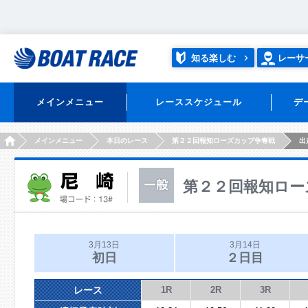
知る楽しむ
レーサ
メインメニュー
レーススケジュール
デ
HOME
メインメニュー
本日のレース
第２２回報知ローズカップ争奪戦
出
第２２回報知ロー
3月13日
3月14日
初日
２日目
レース
1R
2R
3R