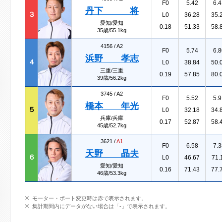
F0
5.42
6.4
丹下 将
３
L0
36.28
35.
愛知/愛知
0.18
51.33
58.
35歳/55.1kg
4156 /
A2
F0
5.74
6.8
浜野 孝志
４
L0
38.84
50.
三重/三重
0.19
57.85
80.
39歳/56.2kg
3745 /
A2
F0
5.52
5.9
橋本 年光
５
L0
32.18
34.
兵庫/兵庫
0.17
52.87
58.
45歳/52.7kg
3621 /
A1
F0
6.58
7.3
天野 晶夫
６
L0
46.67
71.
愛知/愛知
0.16
71.43
77.
46歳/53.3kg
モーター・ボート変更時は赤で表示されます。
集計期間内にデータがない場合は「-」で表示されます。