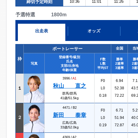
締切予定時刻
10:36
11:01
11:26
予選特選 1800m
出走表
オッズ
ボートレーサー
全国
当
登録番号/級別
枠
F数
勝率
勝
氏名
写真
L数
2連率
2連
支部/出身地
平均ST
3連率
3連
年齢/体重
3996 /
A1
F0
6.94
7.1
秋山 直之
１
L0
52.38
43.
群馬/群馬
0.18
72.22
69.
41歳/51.5kg
4471 /
B2
F0
6.71
5.2
新田 泰章
２
L0
51.94
40.
広島/広島
0.19
72.87
45.
33歳/52.0kg
4369 /
A2