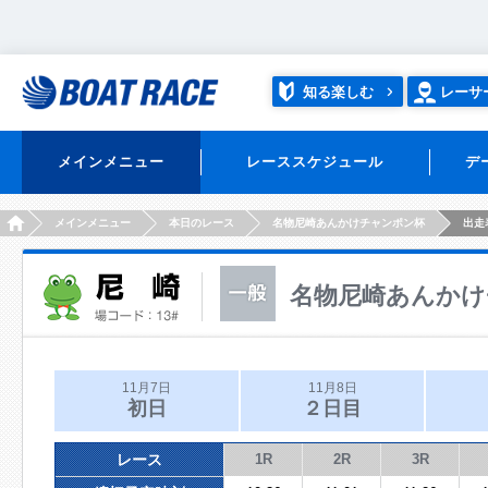
知る楽しむ
レーサ
メインメニュー
レーススケジュール
デ
HOME
メインメニュー
本日のレース
名物尼崎あんかけチャンポン杯
出走
名物尼崎あんかけ
11月7日
11月8日
初日
２日目
レース
1R
2R
3R