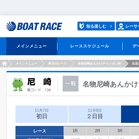
知る楽しむ
レーサ
メインメニュー
レーススケジュール
デ
HOME
メインメニュー
本日のレース
名物尼崎あんかけチャンポン杯
出走
名物尼崎あんかけ
11月7日
11月8日
初日
２日目
レース
1R
2R
3R