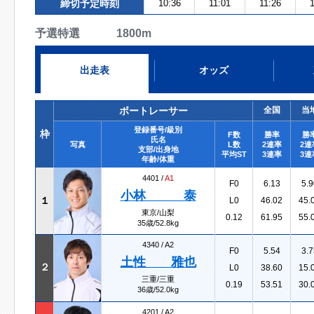
締切予定時刻
10:36
11:01
11:26
予選特選 1800m
出走表
オッズ
ボートレーサー
全国
当
登録番号/級別
枠
F数
勝率
勝
氏名
写真
L数
2連率
2連
支部/出身地
平均ST
3連率
3連
年齢/体重
4401 /
A1
F0
6.13
5.9
小林 泰
１
L0
46.02
45.
東京/山梨
0.12
61.95
55.
35歳/52.8kg
4340 /
A2
F0
5.54
3.7
土性 雅也
２
L0
38.60
15.
三重/三重
0.19
53.51
30.
36歳/52.0kg
4201 /
A2