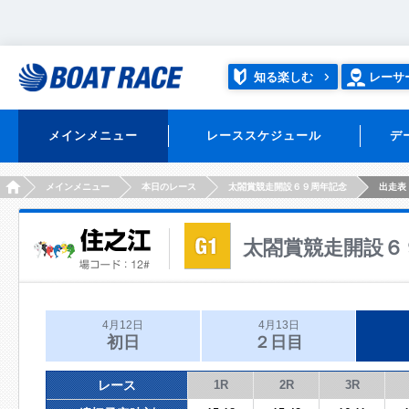
知る楽しむ
レーサ
メインメニュー
レーススケジュール
デ
HOME
メインメニュー
本日のレース
太閤賞競走開設６９周年記念
出走表
太閤賞競走開設６
4月12日
4月13日
初日
２日目
レース
1R
2R
3R