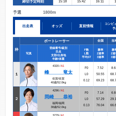
締切予定時刻
15:18
15:42
16:11
1
予選 1800m
コンピ
出走表
オッズ
直前情報
予
ボートレーサー
全国
当
登録番号/級別
枠
F数
勝率
勝
氏名
写真
L数
2連率
2連
支部/出身地
平均ST
3連率
3連
年齢/体重
4320 /
A1
F0
7.52
8.6
峰 竜太
１
L0
50.55
68.
佐賀/佐賀
0.12
69.23
68.
40歳/52.0kg
4296 /
A1
F0
7.14
6.8
岡崎 恭裕
２
L0
57.29
29.
福岡/福岡
0.13
76.04
66.
38歳/52.0kg
3779 /
A1