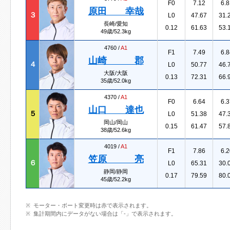
F0
7.12
6.8
原田 幸哉
３
L0
47.67
31.
長崎/愛知
0.12
61.63
53.
49歳/52.3kg
4760 /
A1
F1
7.49
6.8
山崎 郡
４
L0
50.77
46.
大阪/大阪
0.13
72.31
66.
35歳/52.0kg
4370 /
A1
F0
6.64
6.3
山口 達也
５
L0
51.38
47.
岡山/岡山
0.15
61.47
57.
38歳/52.6kg
4019 /
A1
F1
7.86
6.2
笠原 亮
６
L0
65.31
30.
静岡/静岡
0.17
79.59
80.
45歳/52.2kg
モーター・ボート変更時は赤で表示されます。
集計期間内にデータがない場合は「-」で表示されます。