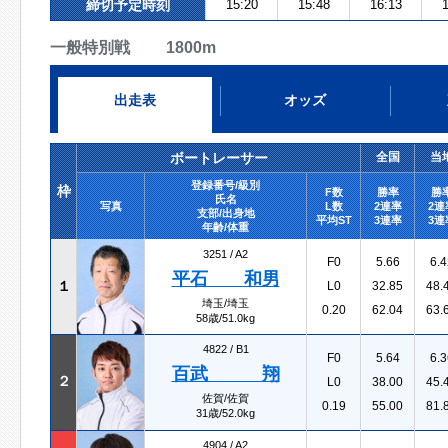
締切予定時刻
15:20
15:48
16:13
1
一般特別戦 1800m
出走表
オッズ
ボートレーサー
全国
当
登録番号/級別
枠
F数
勝率
勝
氏名
写真
L数
2連率
2連
支部/出身地
平均ST
3連率
3連
年齢/体重
3251 /
A2
F0
5.66
6.4
平石 和男
１
L0
32.85
48.
埼玉/埼玉
0.20
62.04
63.
58歳/51.0kg
4822 /
B1
F0
5.64
6.3
百武 翔
２
L0
38.00
45.
佐賀/佐賀
0.19
55.00
81.
31歳/52.0kg
4904 /
A2