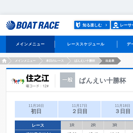
知る楽しむ
レーサ
メインメニュー
レーススケジュール
デ
HOME
メインメニュー
本日のレース
ばんえい十勝杯
出走表
ばんえい十勝杯
11月16日
11月17日
11月18日
初日
２日目
３日目
レース
1R
2R
3R