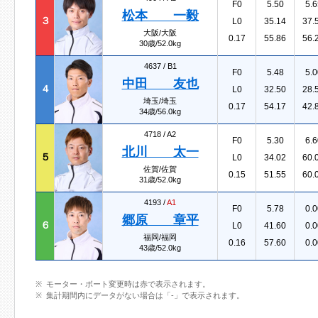
F0
5.50
5.6
松本 一毅
３
L0
35.14
37.
大阪/大阪
0.17
55.86
56.
30歳/52.0kg
4637 /
B1
F0
5.48
5.0
中田 友也
４
L0
32.50
28.
埼玉/埼玉
0.17
54.17
42.
34歳/56.0kg
4718 /
A2
F0
5.30
6.6
北川 太一
５
L0
34.02
60.
佐賀/佐賀
0.15
51.55
60.
31歳/52.0kg
4193 /
A1
F0
5.78
0.0
郷原 章平
６
L0
41.60
0.0
福岡/福岡
0.16
57.60
0.0
43歳/52.0kg
モーター・ボート変更時は赤で表示されます。
集計期間内にデータがない場合は「-」で表示されます。