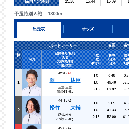
締切予定時刻
15:20
15:44
16:09
1
予選特別Ａ戦 1800m
出走表
オッズ
ボートレーサー
全国
当
登録番号/級別
枠
F数
勝率
勝
氏名
写真
L数
2連率
2連
支部/出身地
平均ST
3連率
3連
年齢/体重
4261 /
A1
F0
6.48
6.7
岡 祐臣
１
L0
49.48
52.
三重/三重
0.15
63.92
68.
40歳/55.9kg
4442 /
A2
F0
5.65
4.8
松竹 大輔
２
L0
41.33
16.
愛知/愛知
0.16
52.00
61.
37歳/52.3kg
4533 /
A2