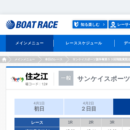
知る楽しむ
レーサ
メインメニュー
レーススケジュール
デ
HOME
メインメニュー
本日のレース
サンケイスポーツ旗争奪第５３回飛龍賞競
サンケイスポーツ
4月1日
4月2日
初日
２日目
レース
1R
2R
3R