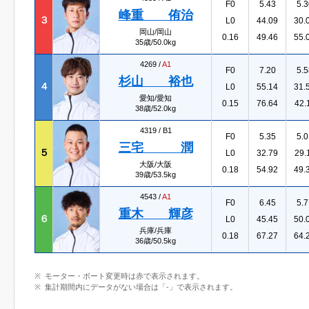
F0
5.43
5.3
峰重 侑治
３
L0
44.09
30.
岡山/岡山
0.16
49.46
55.
35歳/50.0kg
4269 /
A1
F0
7.20
5.5
杉山 裕也
４
L0
55.14
31.
愛知/愛知
0.15
76.64
42.
38歳/52.0kg
4319 /
B1
F0
5.35
5.0
三宅 潤
５
L0
32.79
29.
大阪/大阪
0.18
54.92
49.
39歳/53.5kg
4543 /
A1
F0
6.45
5.7
重木 輝彦
６
L0
45.45
50.
兵庫/兵庫
0.18
67.27
64.
36歳/50.5kg
モーター・ボート変更時は赤で表示されます。
集計期間内にデータがない場合は「-」で表示されます。