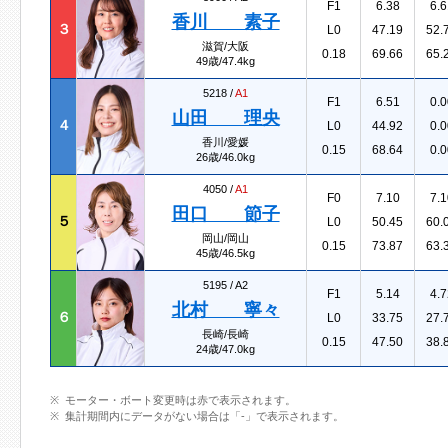
F1
6.38
6.6
香川 素子
３
L0
47.19
52.
滋賀/大阪
0.18
69.66
65.
49歳/47.4kg
5218 /
A1
F1
6.51
0.0
山田 理央
４
L0
44.92
0.0
香川/愛媛
0.15
68.64
0.0
26歳/46.0kg
4050 /
A1
F0
7.10
7.1
田口 節子
５
L0
50.45
60.
岡山/岡山
0.15
73.87
63.
45歳/46.5kg
5195 /
A2
F1
5.14
4.7
北村 寧々
６
L0
33.75
27.
長崎/長崎
0.15
47.50
38.
24歳/47.0kg
モーター・ボート変更時は赤で表示されます。
集計期間内にデータがない場合は「-」で表示されます。