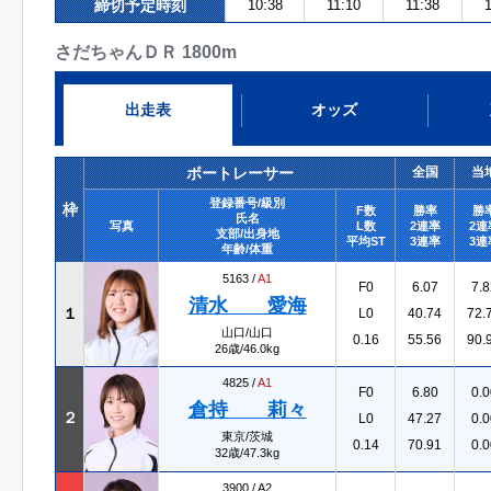
締切予定時刻
10:38
11:10
11:38
1
さだちゃんＤＲ 1800m
出走表
オッズ
ボートレーサー
全国
当
登録番号/級別
枠
F数
勝率
勝
氏名
写真
L数
2連率
2連
支部/出身地
平均ST
3連率
3連
年齢/体重
5163 /
A1
F0
6.07
7.8
清水 愛海
１
L0
40.74
72.
山口/山口
0.16
55.56
90.
26歳/46.0kg
4825 /
A1
F0
6.80
0.0
倉持 莉々
２
L0
47.27
0.0
東京/茨城
0.14
70.91
0.0
32歳/47.3kg
3900 /
A2