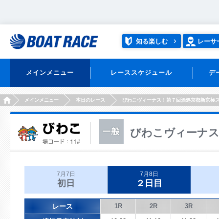
知る楽しむ
レーサ
メインメニュー
レーススケジュール
デ
HOME
メインメニュー
本日のレース
びわこヴィーナス！第７回酒処京都新京極
びわこヴィーナス
7月7日
7月8日
初日
２日目
レース
1R
2R
3R