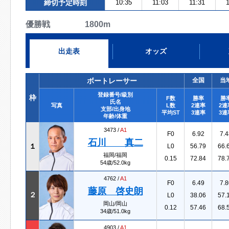
締切予定時刻
10:35
11:03
11:31
優勝戦 1800m
出走表
オッズ
ボートレーサー
全国
当
登録番号/級別
枠
F数
勝率
勝
氏名
写真
L数
2連率
2連
支部/出身地
平均ST
3連率
3連
年齢/体重
3473 /
A1
F0
6.92
7.4
石川 真二
１
L0
56.79
66.
福岡/福岡
0.15
72.84
78.
54歳/52.0kg
4762 /
A1
F0
6.49
7.8
藤原 啓史朗
２
L0
38.06
57.
岡山/岡山
0.12
57.46
68.
34歳/51.0kg
4903 /
A1