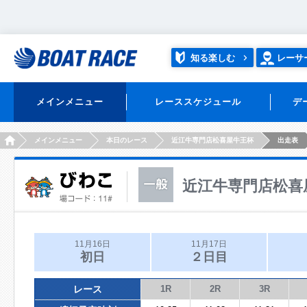
知る楽しむ
レーサ
メインメニュー
レーススケジュール
デ
HOME
メインメニュー
本日のレース
近江牛専門店松喜屋牛王杯
出走表
近江牛専門店松喜
11月16日
11月17日
初日
２日目
レース
1R
2R
3R