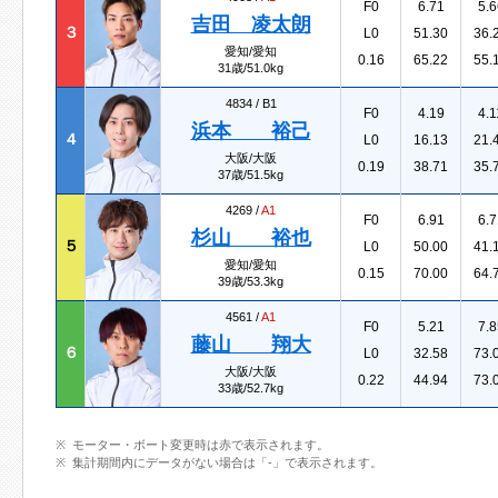
F0
6.71
5.6
吉田 凌太朗
３
L0
51.30
36.
愛知/愛知
0.16
65.22
55.
31歳/51.0kg
4834 /
B1
F0
4.19
4.1
浜本 裕己
４
L0
16.13
21.
大阪/大阪
0.19
38.71
35.
37歳/51.5kg
4269 /
A1
F0
6.91
6.7
杉山 裕也
５
L0
50.00
41.
愛知/愛知
0.15
70.00
64.
39歳/53.3kg
4561 /
A1
F0
5.21
7.8
藤山 翔大
６
L0
32.58
73.
大阪/大阪
0.22
44.94
73.
33歳/52.7kg
モーター・ボート変更時は赤で表示されます。
集計期間内にデータがない場合は「-」で表示されます。