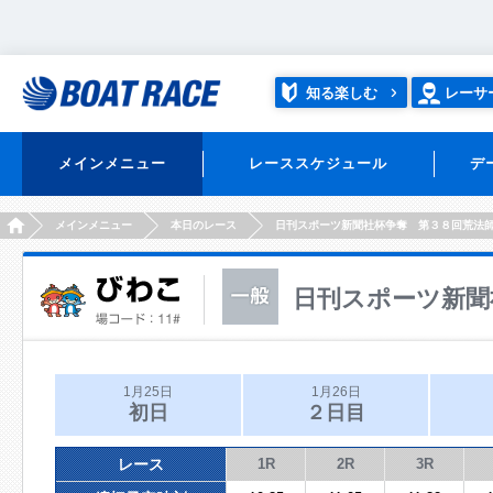
知る楽しむ
レーサ
メインメニュー
レーススケジュール
デ
HOME
メインメニュー
本日のレース
日刊スポーツ新聞社杯争奪 第３８回荒法
日刊スポーツ新聞
1月25日
1月26日
初日
２日目
レース
1R
2R
3R