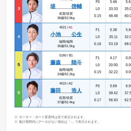
F0
5.46
5.6
堤 啓輔
３
L0
33.33
35.
佐賀/佐賀
0.15
48.48
60.
38歳/52.0kg
4521 /
A1
F1
5.38
5.8
小池 公生
４
L0
35.11
32.
福岡/福岡
0.16
53.19
68.
36歳/51.5kg
5160 /
B1
F1
4.17
0.0
藤森 陸斗
５
L0
20.00
0.0
福岡/福岡
0.15
32.22
0.0
24歳/52.2kg
4515 /
A2
F0
5.69
6.0
藤田 浩人
６
L0
39.42
37.
佐賀/佐賀
0.17
56.93
62.
37歳/52.4kg
モーター・ボート変更時は赤で表示されます。
集計期間内にデータがない場合は「-」で表示されます。