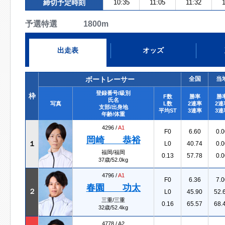
締切予定時刻
10:35
11:05
11:32
1
予選特選 1800m
出走表
オッズ
ボートレーサー
全国
当
登録番号/級別
枠
F数
勝率
勝
氏名
写真
L数
2連率
2連
支部/出身地
平均ST
3連率
3連
年齢/体重
4296 /
A1
F0
6.60
0.0
岡崎 恭裕
１
L0
40.74
0.0
福岡/福岡
0.13
57.78
0.0
37歳/52.0kg
4796 /
A1
F0
6.36
7.0
春園 功太
２
L0
45.90
52.
三重/三重
0.16
65.57
68.
32歳/52.4kg
4778 /
A2