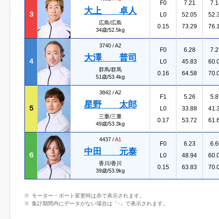
F0
7.21
7.1
大上 卓人
３
L0
52.05
52.
広島/広島
0.15
73.29
76.
34歳/52.5kg
3740 /
A2
F0
6.28
7.2
大澤 普司
４
L0
45.83
60.
群馬/群馬
0.16
64.58
70.
51歳/53.4kg
3842 /
A2
F1
5.26
5.8
星野 太郎
５
L0
33.88
41.
三重/三重
0.17
53.72
61.
49歳/53.3kg
4437 /
A1
F0
6.23
6.6
中田 元泰
６
L0
48.94
60.
香川/香川
0.15
63.83
70.
39歳/53.9kg
モーター・ボート変更時は赤で表示されます。
集計期間内にデータがない場合は「-」で表示されます。