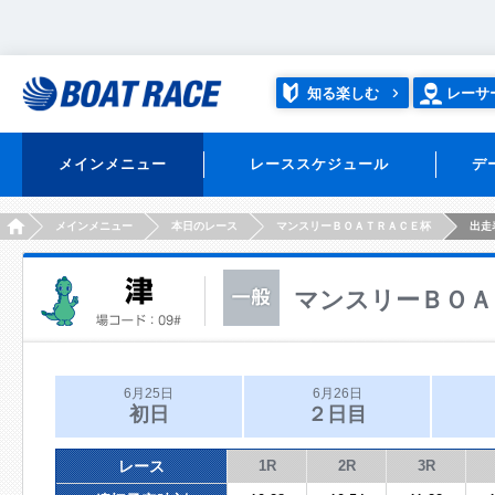
知る楽しむ
レーサ
メインメニュー
レーススケジュール
デ
HOME
メインメニュー
本日のレース
マンスリーＢＯＡＴＲＡＣＥ杯
出走
マンスリーＢＯＡ
6月25日
6月26日
初日
２日目
レース
1R
2R
3R