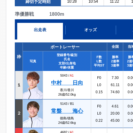
締切予定時刻
10:28
10:54
11:22
準優勝戦 1800m
出走表
オッズ
ボートレーサー
全国
当
登録番号/級別
枠
F数
勝率
勝
氏名
写真
L数
2連率
2連
支部/出身地
平均ST
3連率
3連
年齢/体重
5043 /
A1
F0
7.30
0.0
中村 日向
１
L0
61.11
0.0
香川/香川
0.15
74.60
0.0
26歳/52.0kg
5143 /
B1
F0
4.61
0.0
常盤 海心
２
L0
20.00
0.0
徳島/徳島
0.22
45.00
0.0
24歳/52.6kg
4682 /
A1