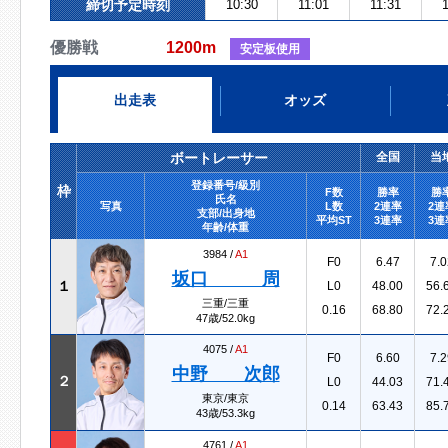
締切予定時刻
10:30
11:01
11:31
1
優勝戦
1200m
安定板使用
出走表
オッズ
ボートレーサー
全国
当
登録番号/級別
枠
F数
勝率
勝
氏名
写真
L数
2連率
2連
支部/出身地
平均ST
3連率
3連
年齢/体重
3984 /
A1
F0
6.47
7.0
坂口 周
１
L0
48.00
56.
三重/三重
0.16
68.80
72.
47歳/52.0kg
4075 /
A1
F0
6.60
7.2
中野 次郎
２
L0
44.03
71.
東京/東京
0.14
63.43
85.
43歳/53.3kg
4761 /
A1