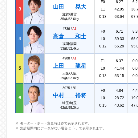
F0
6.27
6.2
山田 晃大
３
L1
42.05
38.
滋賀/滋賀
0.13
63.64
67.
35歳/52.6kg
4736 /
A1
F0
6.71
8.3
高倉 和士
４
L0
39.33
65.
福岡/福岡
0.12
66.29
95.
33歳/52.4kg
4908 /
A1
F1
6.37
0.0
上田 龍星
５
L0
41.44
0.0
大阪/大阪
0.13
53.15
0.0
29歳/52.0kg
3075 /
B1
F0
4.84
4.4
中村 裕将
６
L0
28.72
19.
埼玉/埼玉
0.15
43.62
47.
62歳/55.3kg
モーター・ボート変更時は赤で表示されます。
集計期間内にデータがない場合は「-」で表示されます。