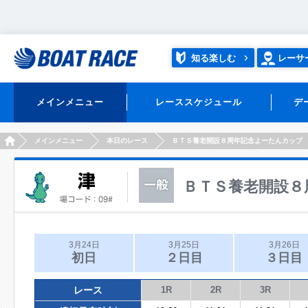
知る楽しむ
レーサ
メインメニュー
レーススケジュール
デ
HOME
メインメニュー
本日のレース
ＢＴＳ養老開設８周年記念よーたんカップ
ＢＴＳ養老開設８
3月24日
3月25日
3月26日
初日
２日目
３日目
レース
1R
2R
3R