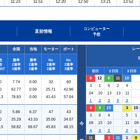
11:23
11:51
12:20
12:50
13:21
13:52
コンピューター
直前情報
予想
レー
全国
当地
モーター
ボート
数
勝率
勝率
No
No
数
2連率
2連率
2連率
2連率
ST
3連率
3連率
3連率
3連率
初日
２日目
３日目
8
12
6
11
10
0
7.74
0.00
32
60
3
1
6
2
4
0
62.77
0.00
25.71
42.96
.04
.10
.13
.13
.11
13
78.83
0.00
41.43
57.04
１
２
２
５
２
4
9
10
3
10
0
5.88
6.37
47
43
3
6
4
5
1
0
35.29
43.33
35.00
34.07
.08
.15
.10
.11
.09
今
15
58.82
66.67
45.83
48.15
４
３
２
２
１
11
3
11
1
8