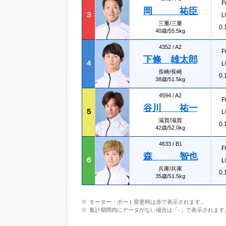
F
岡 祐臣
３
L
三重/三重
0.
40歳/55.5kg
4352 /
A2
F
下條 雄太郎
４
L
長崎/長崎
0.
38歳/51.5kg
4594 /
A2
F
谷川 祐一
５
L
滋賀/滋賀
0.
42歳/52.0kg
4633 /
B1
F
森 智也
６
L
兵庫/兵庫
0.
35歳/51.5kg
モーター・ボート変更時は赤で表示されます。
集計期間内にデータがない場合は「-」で表示されます