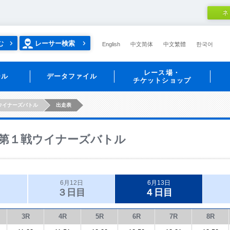
ネ
む
レーサー検索
English
中文简体
中文繁體
한국어
レース場・
ール
データファイル
チケットショップ
ウイナーズバトル
出走表
第１戦ウイナーズバトル
6月12日
6月13日
３日目
４日目
3R
4R
5R
6R
7R
8R