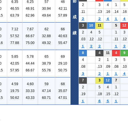
節
0
6.35
6.25
57
46
2
3
4
1
5
0
46.55
46.91
30.94
42.11
.11
.13
.16
.14
.16
15
63.79
62.96
49.64
57.89
成
２
２
４
１
４
3
10
11
5
12
0
7.12
7.67
62
66
2
4
5
1
3
績
0
57.52
66.67
32.88
40.63
.03
.12
.12
.11
.12
16
77.88
75.00
49.32
55.47
１
２
２
１
２
8
4
11
4
9
0
5.85
5.78
65
69
4
2
1
3
5
0
42.05
44.44
38.79
29.10
.08
.13
.09
.08
.10
15
57.95
66.67
55.76
50.75
３
２
１
１
４
7
3
12
7
0
4.59
4.60
59
68
2
5
4
1
0
19.75
33.33
47.14
35.07
.19
.18
.15
.12
15
50.62
43.33
60.71
47.01
１
６
５
１
。