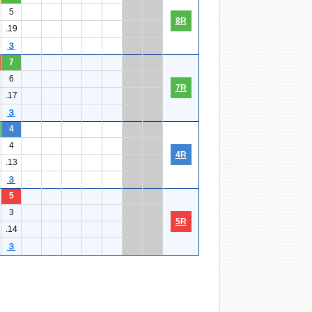
5
8R
.19
３
7
6
7R
.17
３
4
4
4R
.13
３
5
3
5R
.14
３