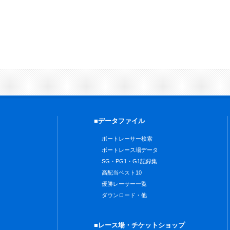
■データファイル
ボートレーサー検索
ボートレース場データ
SG・PG1・G1記録集
高配当ベスト10
優勝レーサー一覧
ダウンロード・他
■レース場・チケットショップ