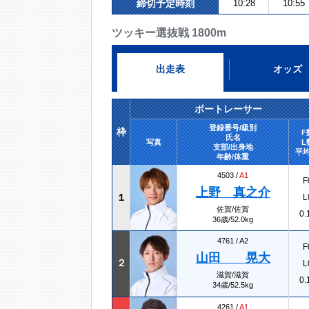
締切予定時刻
10:28
10:55
ツッキー選抜戦 1800m
出走表
オッズ
ボートレーサー
登録番号/級別
枠
F
氏名
写真
L
支部/出身地
平均
年齢/体重
4503 /
A1
F
上野 真之介
１
L
佐賀/佐賀
0.
36歳/52.0kg
4761 /
A2
F
山田 晃大
２
L
滋賀/滋賀
0.
34歳/52.5kg
4261 /
A1