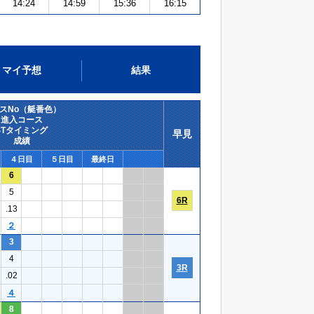
14:24
14:59
15:36
16:15
マイ予想
結果
スNo（艇番色）
進入コース
STタイミング
早見
成績
４日目
５日目
最終日
6
5
6R
.13
２
3
4
3R
.02
４
8