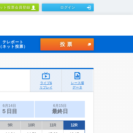
ット投票会員登録
ログイン
テレボート
投票
（ネット投票）
ライブ&
レース場
リプレイ
データ
6月14日
6月15日
５日目
最終日
9R
10R
11R
12R