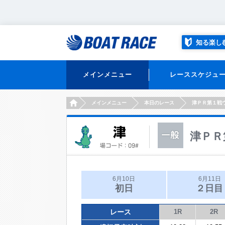
知る楽し
メインメニュー
レーススケジュ
HOME
メインメニュー
本日のレース
津ＰＲ第１戦
津ＰＲ
6月10日
6月11日
初日
２日目
レース
1R
2R