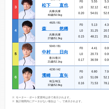
F0
5.55
5.3
松下 直也
３
L0
32.12
42.
兵庫/兵庫
0.20
54.01
52.
40歳/50.5kg
4925 /
B1
F0
5.13
4.3
森 悠稀
４
L0
31.25
20.
兵庫/兵庫
0.15
48.21
35.
27歳/51.3kg
5043 /
B1
F0
4.41
0.0
中村 日向
５
L0
20.73
0.0
香川/香川
0.17
36.59
0.0
21歳/52.1kg
4230 /
A2
F0
6.80
7.0
濱崎 直矢
６
L0
51.09
52.
埼玉/埼玉
0.16
71.53
78.
37歳/52.8kg
モーター・ボート変更時は赤で表示されます。
集計期間内にデータがない場合は「-」で表示されます。