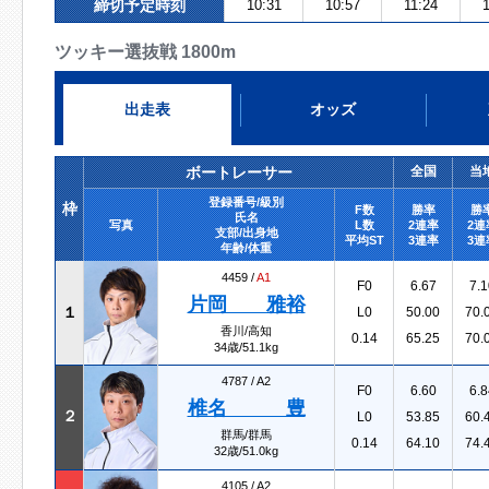
締切予定時刻
10:31
10:57
11:24
ツッキー選抜戦 1800m
出走表
オッズ
ボートレーサー
全国
当
登録番号/級別
枠
F数
勝率
勝
氏名
写真
L数
2連率
2連
支部/出身地
平均ST
3連率
3連
年齢/体重
4459 /
A1
F0
6.67
7.1
片岡 雅裕
１
L0
50.00
70.
香川/高知
0.14
65.25
70.
34歳/51.1kg
4787 /
A2
F0
6.60
6.8
椎名 豊
２
L0
53.85
60.
群馬/群馬
0.14
64.10
74.
32歳/51.0kg
4105 /
A2