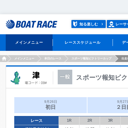
知る楽しむ
レーサ
メインメニュー
レーススケジュール
デ
HOME
メインメニュー
本日のレース
スポーツ報知ビクトリーカップ
出走
スポーツ報知ビク
9月26日
9月27
初日
２日
レース
1R
2R
3R