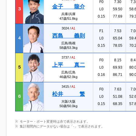
F0
7.30
7.3
金子 龍介
３
L0
59.50
58.
兵庫/兵庫
0.15
77.69
79.
47歳/51.8kg
3024 /
A1
F1
7.53
7.0
西島 義則
４
L0
65.04
59.
広島/島根
0.15
78.05
70.
58歳/53.3kg
3737 /
A1
F0
8.15
8.4
上平 真二
５
L0
69.93
80.
広島/広島
0.16
86.71
90.
46歳/52.0kg
3415 /
A1
F0
7.63
7.0
松井 繁
６
L0
51.08
52.
大阪/大阪
0.15
68.35
57.
50歳/50.0kg
モーター・ボート変更時は赤で表示されます。
集計期間内にデータがない場合は「-」で表示されます。