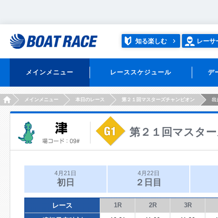
知る楽しむ
レーサ
メインメニュー
レーススケジュール
デ
HOME
メインメニュー
本日のレース
第２１回マスターズチャンピオン
出
第２１回マスター
4月21日
4月22日
初日
２日目
レース
1R
2R
3R