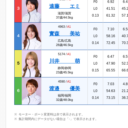
F0
6.92
6.4
遠藤 エミ
３
L0
41.51
45.
滋賀/滋賀
0.13
61.32
57.
37歳/44.5kg
4963 /
A1
F0
7.10
6.5
實森 美祐
４
L0
58.16
40.
広島/広島
0.14
72.45
70.
28歳/46.5kg
5174 /
A1
F0
6.47
6.5
川井 萌
５
L0
47.90
52.
静岡/静岡
0.15
65.55
66.
23歳/45.5kg
4590 /
A1
F0
7.03
4.8
渡邉 優美
６
L0
54.63
21.
福岡/福岡
0.14
73.15
36.
32歳/48.0kg
モーター・ボート変更時は赤で表示されます。
集計期間内にデータがない場合は「-」で表示されます。