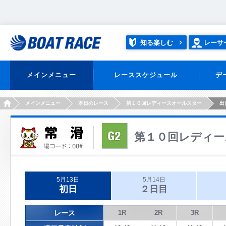
知る楽しむ
レーサ
メインメニュー
レーススケジュール
デ
HOME
メインメニュー
本日のレース
第１０回レディースオールスター
出
第１０回レディー
5月13日
5月14日
初日
２日目
レース
1R
2R
3R