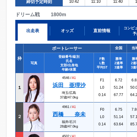
締切予定時刻
10:42
11:10
11:40
1
ドリーム戦 1800m
コンピ
出走表
オッズ
直前情報
予
ボートレーサー
全国
当
登録番号/級別
枠
F数
勝率
勝
氏名
写真
L数
2連率
2連
支部/出身地
平均ST
3連率
3連
年齢/体重
4546 /
A1
F1
6.72
6.8
浜田 亜理沙
１
L0
51.24
50.
埼玉/広島
0.14
67.77
64.
37歳/47.0kg
4961 /
A1
F0
6.75
7.8
西橋 奈未
２
L0
51.14
57.
福井/石川
0.14
63.64
85.
28歳/47.0kg
4502 /
A1