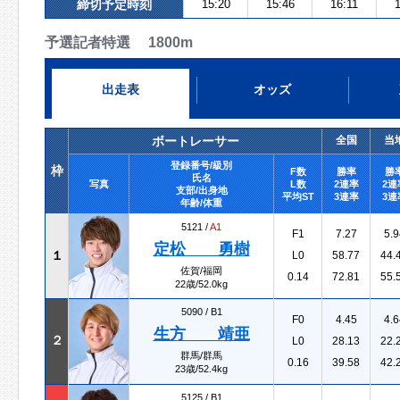
締切予定時刻
15:20
15:46
16:11
1
予選記者特選 1800m
出走表
オッズ
ボートレーサー
全国
当
登録番号/級別
枠
F数
勝率
勝
氏名
写真
L数
2連率
2連
支部/出身地
平均ST
3連率
3連
年齢/体重
5121 /
A1
F1
7.27
5.9
定松 勇樹
１
L0
58.77
44.
佐賀/福岡
0.14
72.81
55.
22歳/52.0kg
5090 /
B1
F0
4.45
4.6
生方 靖亜
２
L0
28.13
22.
群馬/群馬
0.16
39.58
42.
23歳/52.4kg
5125 /
B1