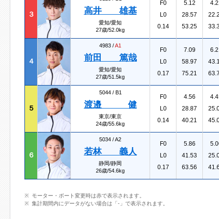
F0
5.12
4.2
高井 雄基
３
L0
28.57
22.
愛知/愛知
0.14
53.25
33.
27歳/52.0kg
4983 /
A1
F0
7.09
6.2
前田 篤哉
４
L0
58.97
43.
愛知/愛知
0.17
75.21
63.
27歳/51.5kg
5044 /
B1
F0
4.56
4.4
渡邉 健
５
L0
28.87
25.
東京/東京
0.14
40.21
45.
24歳/55.6kg
5034 /
A2
F0
5.86
5.0
若林 義人
６
L0
41.53
25.
静岡/静岡
0.17
63.56
41.
26歳/54.6kg
モーター・ボート変更時は赤で表示されます。
集計期間内にデータがない場合は「-」で表示されます。