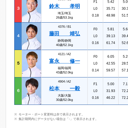
F1
5.42
5.0
鈴木 孝明
３
L0
35.71
30.
埼玉/埼玉
0.18
48.98
51.
26歳/53.1kg
4376 /
B1
F0
5.81
5.6
藤田 靖弘
４
L0
39.13
39.
静岡/静岡
0.16
61.74
52.
40歳/52.1kg
4121 /
A2
F0
6.05
5.2
富永 修一
５
L0
42.55
28.
福岡/福岡
0.14
59.57
57.
43歳/52.0kg
4904 /
A2
F1
5.00
7.1
松本 一毅
６
L0
31.93
72.
大阪/大阪
0.16
46.22
72.
30歳/52.0kg
モーター・ボート変更時は赤で表示されます。
集計期間内にデータがない場合は「-」で表示されます。