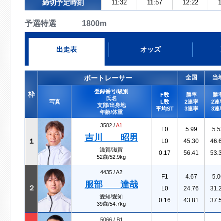
締切予定時刻
11:32
11:57
12:22
1
予選特選 1800m
出走表
オッズ
ボートレーサー
全国
当
登録番号/級別
枠
F数
勝率
勝
氏名
写真
L数
2連率
2連
支部/出身地
平均ST
3連率
3連
年齢/体重
3582 /
A1
F0
5.99
5.5
吉川 昭男
１
L0
45.30
46.
滋賀/滋賀
0.17
56.41
53.
52歳/52.9kg
4435 /
A2
F1
4.67
5.0
服部 達哉
２
L0
24.76
31.
愛知/愛知
0.16
43.81
37.
39歳/54.7kg
5066 /
B1