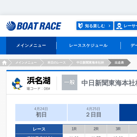
知る楽しむ
レーサ
メインメニュー
レーススケジュール
デ
HOME
メインメニュー
本日のレース
中日新聞東海本社杯
出走表
中日新聞東海本社
4月24日
4月25日
初日
２日目
レース
1R
2R
3R