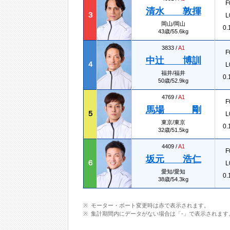
F
清水 敦揮
３
L
岡山/岡山
0.
43歳/55.6kg
3833 /
A1
F
中辻 博訓
４
L
福井/福井
0.
50歳/52.9kg
4769 /
A1
F
馬場 剛
５
L
東京/東京
0.
32歳/51.5kg
4409 /
A1
F
坂元 浩仁
６
L
愛知/愛知
0.
38歳/54.3kg
モーター・ボート変更時は赤で表示されます。
集計期間内にデータがない場合は「-」で表示されます