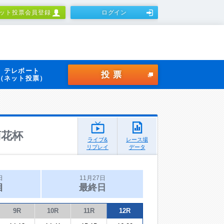
ット投票会員登録
ログイン
テレボート
投票
（ネット投票）
菊花杯
ライブ&
レース場
リプレイ
データ
日
11月27日
目
最終日
9R
10R
11R
12R