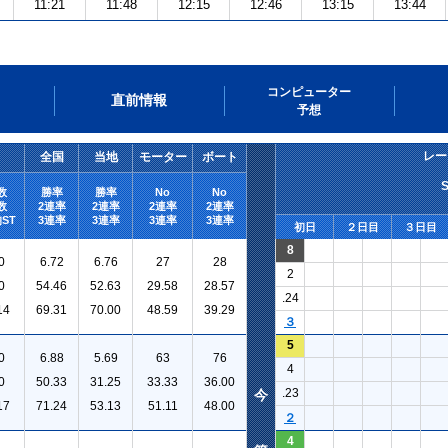
11:21
11:48
12:15
12:46
13:15
13:44
コンピューター
直前情報
予想
レー
全国
当地
モーター
ボート
数
勝率
勝率
No
No
数
2連率
2連率
2連率
2連率
ST
3連率
3連率
3連率
3連率
初日
２日目
３日目
8
0
6.72
6.76
27
28
2
0
54.46
52.63
29.58
28.57
.24
14
69.31
70.00
48.59
39.29
３
5
0
6.88
5.69
63
76
4
0
50.33
31.25
33.33
36.00
.23
今
17
71.24
53.13
51.11
48.00
２
4