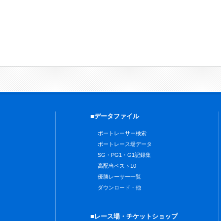
■データファイル
ボートレーサー検索
ボートレース場データ
SG・PG1・G1記録集
高配当ベスト10
優勝レーサー一覧
ダウンロード・他
■レース場・チケットショップ