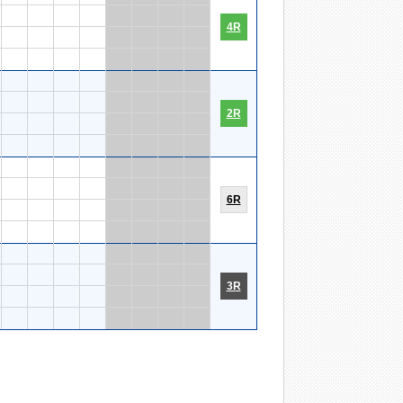
4R
2R
6R
3R