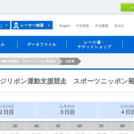
ネ
む
レーサー検索
English
中文简体
中文繁體
한국어
レース場・
ール
データファイル
チケットショップ
ン運動支援競走 スポーツニッポン菊花杯
出走表
ジリボン運動支援競走 スポーツニッポン
11月24日
11月25日
11月26
２日目
３日目
４日
3R
4R
5R
6R
7R
8R