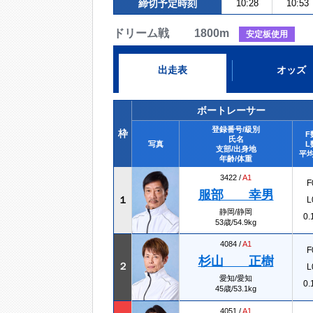
締切予定時刻
10:28
10:53
ドリーム戦 1800m
安定板使用
出走表
オッズ
ボートレーサー
登録番号/級別
枠
F
氏名
写真
L
支部/出身地
平均
年齢/体重
3422 /
A1
F
服部 幸男
１
L
静岡/静岡
0.
53歳/54.9kg
4084 /
A1
F
杉山 正樹
２
L
愛知/愛知
0.
45歳/53.1kg
4051 /
A1