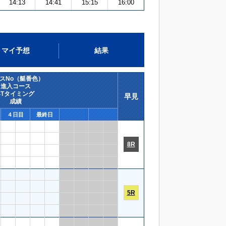
14:13
14:41
15:15
16:00
マイ予想
結果
スNo（艇番色）
進入コース
STタイミング
早見
成績
４日目
最終日
8R
5R