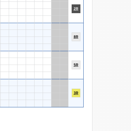
2R
8R
5R
3R