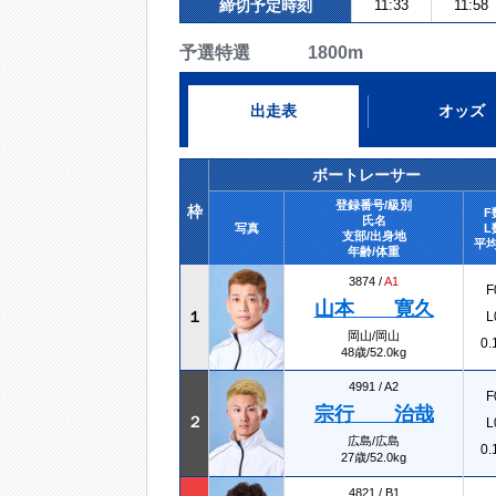
締切予定時刻
11:33
11:58
予選特選 1800m
出走表
オッズ
ボートレーサー
登録番号/級別
枠
F
氏名
写真
L
支部/出身地
平均
年齢/体重
3874 /
A1
F
山本 寛久
１
L
岡山/岡山
0.
48歳/52.0kg
4991 /
A2
F
宗行 治哉
２
L
広島/広島
0.
27歳/52.0kg
4821 /
B1