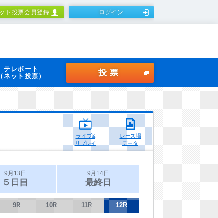
ット投票会員登録
ログイン
テレボート
投票
（ネット投票）
ライブ&
レース場
リプレイ
データ
9月13日
9月14日
５日目
最終日
9R
10R
11R
12R