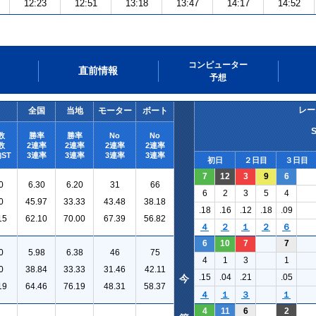
12:23
12:51
13:18
13:47
14:17
14:52
コンピューター
直前情報
予想
レー
全国
当地
モーター
ボート
数
勝率
勝率
No
No
数
2連率
2連率
2連率
2連率
ST
3連率
3連率
3連率
3連率
初日
２日目
３日目
7
12
3
9
6
0
6.30
6.20
31
66
6
2
3
5
4
0
45.97
33.33
43.48
38.18
.18
.16
.12
.18
.09
15
62.10
70.00
67.39
56.82
４
２
１
２
６
6
10
7
7
0
5.98
6.38
46
75
4
1
3
1
0
38.84
33.33
31.46
42.11
.15
.04
.21
.05
今
19
64.46
76.19
48.31
58.37
４
１
３
１
4
11
6
2