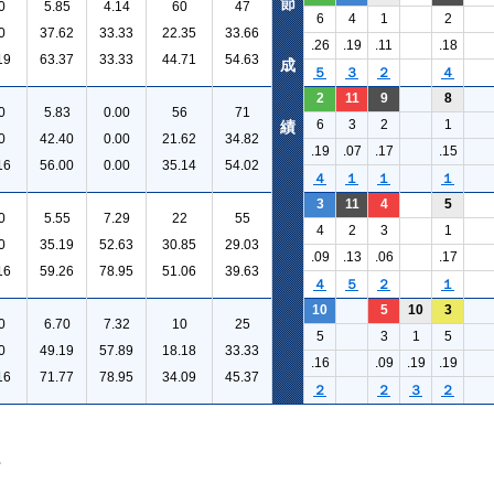
節
0
5.85
4.14
60
47
6
4
1
2
0
37.62
33.33
22.35
33.66
.26
.19
.11
.18
19
63.37
33.33
44.71
54.63
成
５
３
２
４
2
11
9
8
0
5.83
0.00
56
71
6
3
2
1
績
0
42.40
0.00
21.62
34.82
.19
.07
.17
.15
16
56.00
0.00
35.14
54.02
４
１
１
１
3
11
4
5
0
5.55
7.29
22
55
4
2
3
1
0
35.19
52.63
30.85
29.03
.09
.13
.06
.17
16
59.26
78.95
51.06
39.63
４
５
２
１
10
5
10
3
0
6.70
7.32
10
25
5
3
1
5
0
49.19
57.89
18.18
33.33
.16
.09
.19
.19
16
71.77
78.95
34.09
45.37
２
２
３
２
。