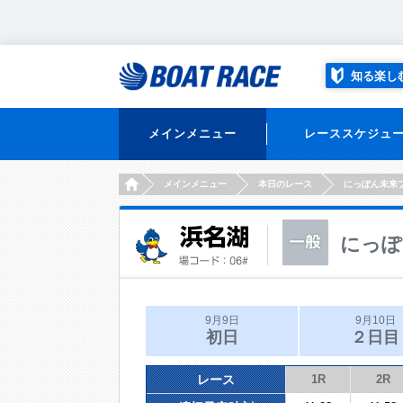
知る楽し
メインメニュー
レーススケジュ
HOME
メインメニュー
本日のレース
にっぽん未来
にっぽ
9月9日
9月10日
初日
２日目
レース
1R
2R