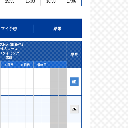
15:33
16:03
16:33
17:06
マイ予想
結果
スNo（艇番色）
進入コース
STタイミング
早見
成績
４日目
５日目
最終日
6R
7R