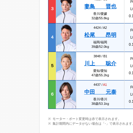
F
妻鳥 晋也
３
L
香川/愛媛
0.
32歳/55.8kg
4424 /
A2
F
松尾 昂明
４
L
福岡/福岡
0.
39歳/52.0kg
3848 /
B1
F
川上 聡介
５
L
愛知/愛知
0.
47歳/55.2kg
4437 /
A1
F
中田 元泰
６
L
香川/香川
0.
38歳/53.1kg
モーター・ボート変更時は赤で表示されます。
集計期間内にデータがない場合は「-」で表示されます