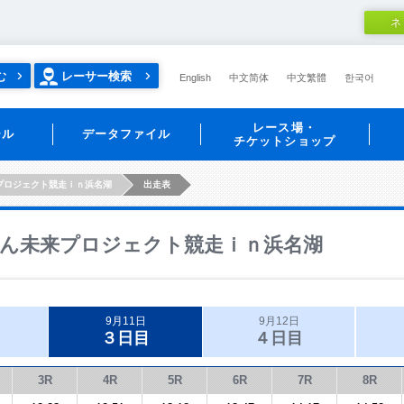
ネ
む
レーサー検索
English
中文简体
中文繁體
한국어
レース場・
ール
データファイル
チケットショップ
プロジェクト競走ｉｎ浜名湖
出走表
ん未来プロジェクト競走ｉｎ浜名湖
9月11日
9月12日
３日目
４日目
3R
4R
5R
6R
7R
8R