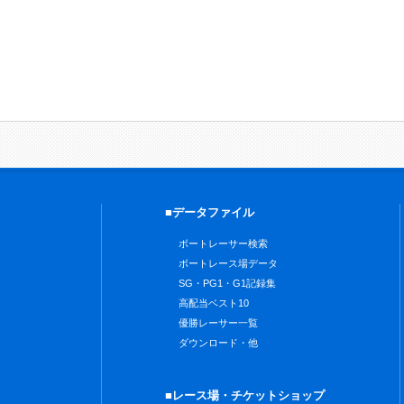
■データファイル
ボートレーサー検索
ボートレース場データ
SG・PG1・G1記録集
高配当ベスト10
優勝レーサー一覧
ダウンロード・他
■レース場・チケットショップ